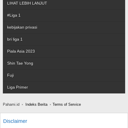
LIHAT LEBIH LANJUT
#Liga 1
kebijakan privasi
bri liga 1
Piala Asia 2023
Shin Tae Yong
Fuji
Liga Primer
Pahami.id
Indeks Berita
Terms of Service
Disclaimer