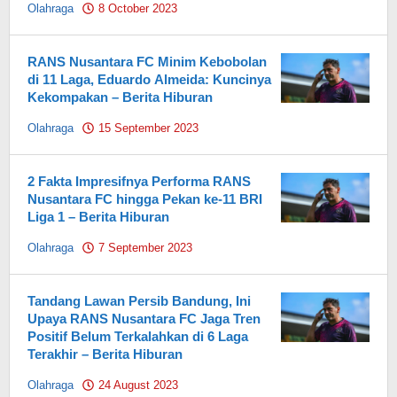
Olahraga
8 October 2023
by
Pahami.id
RANS Nusantara FC Minim Kebobolan
di 11 Laga, Eduardo Almeida: Kuncinya
Kekompakan – Berita Hiburan
Olahraga
15 September 2023
by
Pahami.id
2 Fakta Impresifnya Performa RANS
Nusantara FC hingga Pekan ke-11 BRI
Liga 1 – Berita Hiburan
Olahraga
7 September 2023
by
Pahami.id
Tandang Lawan Persib Bandung, Ini
Upaya RANS Nusantara FC Jaga Tren
Positif Belum Terkalahkan di 6 Laga
Terakhir – Berita Hiburan
Olahraga
24 August 2023
by