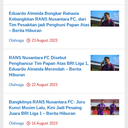
Pahami.id
Eduardo Almeida Bongkar Rahasia
Kebangkitan RANS Nusantara FC, dari
Tim Pesakitan jadi Penghuni Papan Atas
– Berita Hiburan
Olahraga
23 August 2023
by
Pahami.id
RANS Nusantara FC Disebut
Penghancur Tim Papan Atas BRI Liga 1,
Eduardo Almeida Merendah – Berita
Hiburan
Olahraga
22 August 2023
by
Pahami.id
Bangkitnya RANS Nusantara FC: Juru
Kunci Musim Lalu, Kini Jadi Pesaing
Juara BRI Liga 1 – Berita Hiburan
Olahraga
16 August 2023
by