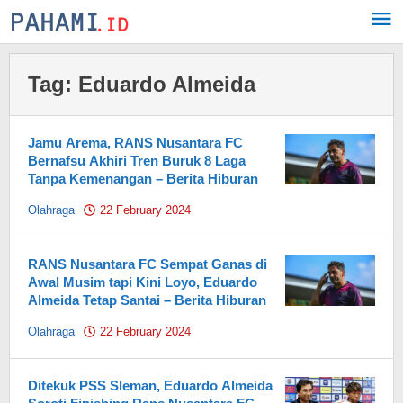
Skip
to
content
Tag:
Eduardo Almeida
Jamu Arema, RANS Nusantara FC
Bernafsu Akhiri Tren Buruk 8 Laga
Tanpa Kemenangan – Berita Hiburan
Olahraga
22 February 2024
by
Pahami.id
RANS Nusantara FC Sempat Ganas di
Awal Musim tapi Kini Loyo, Eduardo
Almeida Tetap Santai – Berita Hiburan
Olahraga
22 February 2024
by
Pahami.id
Ditekuk PSS Sleman, Eduardo Almeida