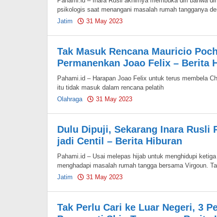
Pahami.id – Inara Rusli akhirnya membuka diri bahwa dir
psikologis saat menangani masalah rumah tangganya d
Jatim
31 May 2023
by
Pahami.id
Tak Masuk Rencana Mauricio Poch
Permanenkan Joao Felix – Berita 
Pahami.id – Harapan Joao Felix untuk terus membela Ch
itu tidak masuk dalam rencana pelatih
Olahraga
31 May 2023
by
Pahami.id
Dulu Dipuji, Sekarang Inara Rusli
jadi Centil – Berita Hiburan
Pahami.id – Usai melepas hijab untuk menghidupi ketiga 
menghadapi masalah rumah tangga bersama Virgoun. T
Jatim
31 May 2023
by
Pahami.id
Tak Perlu Cari ke Luar Negeri, 3 Pe