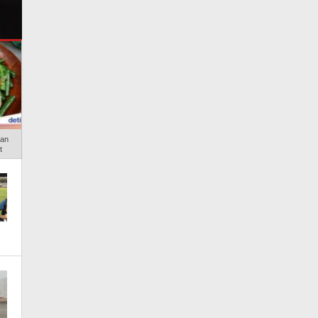
Ledakan
san
t