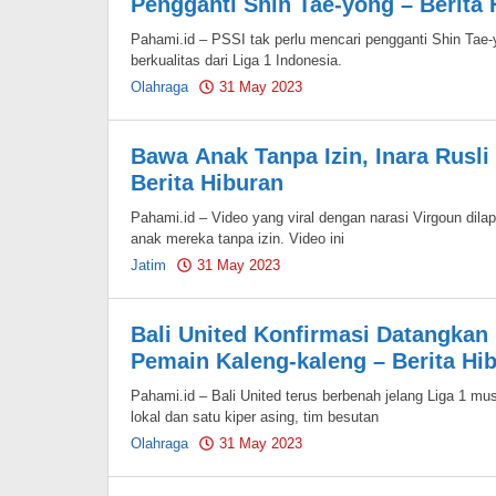
Pengganti Shin Tae-yong – Berita 
Pahami.id – PSSI tak perlu mencari pengganti Shin Tae-yo
berkualitas dari Liga 1 Indonesia.
Olahraga
31 May 2023
by
Pahami.id
Bawa Anak Tanpa Izin, Inara Rusli
Berita Hiburan
Pahami.id – Video yang viral dengan narasi Virgoun dilap
anak mereka tanpa izin. Video ini
Jatim
31 May 2023
by
Pahami.id
Bali United Konfirmasi Datangkan 
Pemain Kaleng-kaleng – Berita Hi
Pahami.id – Bali United terus berbenah jelang Liga 1 
lokal dan satu kiper asing, tim besutan
Olahraga
31 May 2023
by
Pahami.id