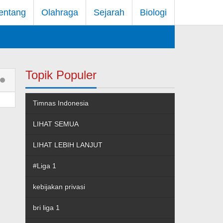
entang
Olahraga
Sejarah
Biologi
Topik Populer
Timnas Indonesia
LIHAT SEMUA
LIHAT LEBIH LANJUT
#Liga 1
kebijakan privasi
bri liga 1