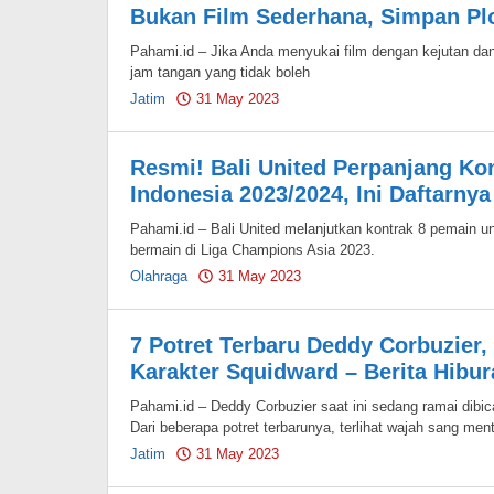
Bukan Film Sederhana, Simpan Plot
Pahami.id – Jika Anda menyukai film dengan kejutan da
jam tangan yang tidak boleh
Jatim
31 May 2023
by
Pahami.id
Resmi! Bali United Perpanjang Ko
Indonesia 2023/2024, Ini Daftarnya
Pahami.id – Bali United melanjutkan kontrak 8 pemain u
bermain di Liga Champions Asia 2023.
Olahraga
31 May 2023
by
Pahami.id
7 Potret Terbaru Deddy Corbuzier,
Karakter Squidward – Berita Hibur
Pahami.id – Deddy Corbuzier saat ini sedang ramai dib
Dari beberapa potret terbarunya, terlihat wajah sang ment
Jatim
31 May 2023
by
Pahami.id