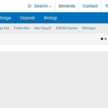
Search
Beranda
Contact
T
hraga
Sejarah
Biologi
ga kita
Politik Artis
Abu Sayyaf
ASEAN Games
Rohingya