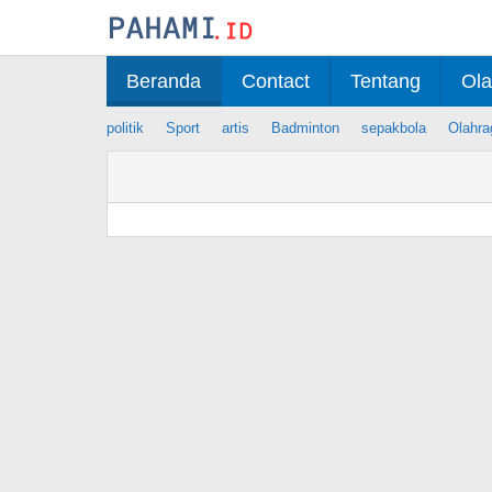
Skip
to
content
Beranda
Contact
Tentang
Ola
politik
Sport
artis
Badminton
sepakbola
Olahra