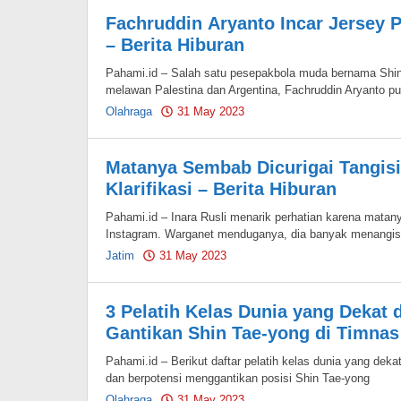
Fachruddin Aryanto Incar Jersey 
– Berita Hiburan
Pahami.id – Salah satu pesepakbola muda bernama Shin
melawan Palestina dan Argentina, Fachruddin Aryanto pu
Olahraga
31 May 2023
by
Pahami.id
Matanya Sembab Dicurigai Tangisi
Klarifikasi – Berita Hiburan
Pahami.id – Inara Rusli menarik perhatian karena matan
Instagram. Warganet menduganya, dia banyak menangis
Jatim
31 May 2023
by
Pahami.id
3 Pelatih Kelas Dunia yang Dekat 
Gantikan Shin Tae-yong di Timnas 
Pahami.id – Berikut daftar pelatih kelas dunia yang dek
dan berpotensi menggantikan posisi Shin Tae-yong
Olahraga
31 May 2023
by