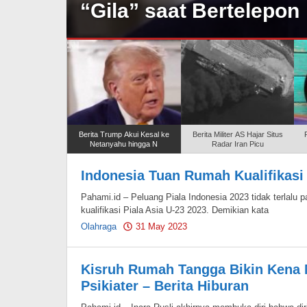
“Gila” saat Bertelepon
Berita Trump Akui Kesal ke
Berita Militer AS Hajar Situs
Netanyahu hingga N
Radar Iran Picu
Indonesia Tuan Rumah Kualifikasi 
Pahami
Pahami.id – Peluang Piala Indonesia 2023 tidak terlalu 
kualifikasi Piala Asia U-23 2023. Demikian kata
Olahraga
31 May 2023
by
Pahami.id
Kisruh Rumah Tangga Bikin Kena Me
Psikiater – Berita Hiburan