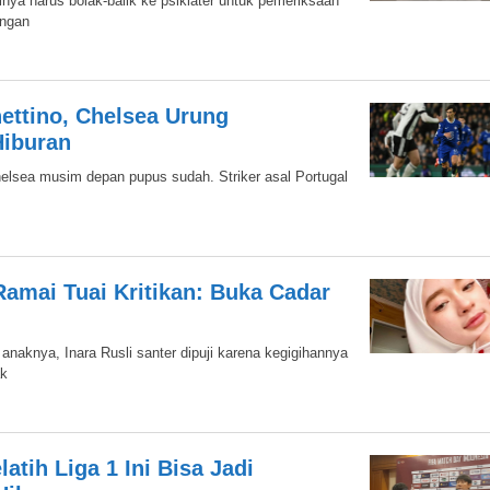
inya harus bolak-balik ke psikiater untuk pemeriksaan
engan
ettino, Chelsea Urung
Hiburan
elsea musim depan pupus sudah. Striker asal Portugal
 Ramai Tuai Kritikan: Buka Cadar
anaknya, Inara Rusli santer dipuji karena kegigihannya
ak
latih Liga 1 Ini Bisa Jadi