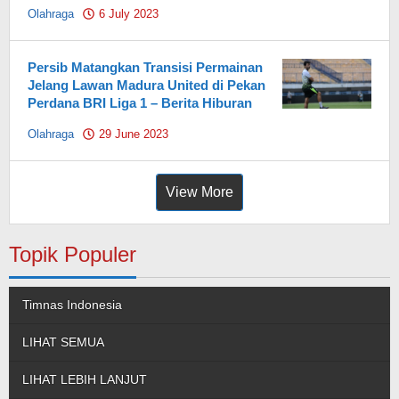
Olahraga
6 July 2023
by
Pahami.id
Persib Matangkan Transisi Permainan
Jelang Lawan Madura United di Pekan
Perdana BRI Liga 1 – Berita Hiburan
Olahraga
29 June 2023
by
Pahami.id
View More
Topik Populer
Timnas Indonesia
LIHAT SEMUA
LIHAT LEBIH LANJUT