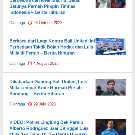
Barcelona dan Real Madrid, Salah
Satunya Pernah Pimpin Timnas
Indonesia – Berita Hiburan
Olahraga
28 October 2023
by
Pahami.id
Berkaca dari Laga Kontra Bali United, Ini
Perbedaan Taktik Bojan Hodak dan Luis
Milla di Persib – Berita Hiburan
Olahraga
4 August 2023
by
Pahami.id
Dikabarkan Gabung Bali United, Luis
Milla Lempar Kode Hormati Persib
Bandung – Berita Hiburan
Olahraga
29 July 2023
by
Pahami.id
VIDEO: Potret Linglung Bek Persib
Alberto Rodriguez usai Ditinggal Luis
Milla dan Bang BES – Berita Hiburan