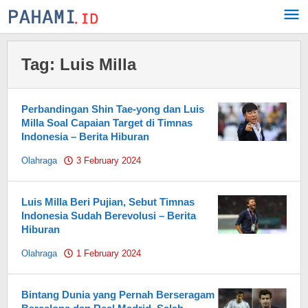
Skip
to
content
Tag:
Luis Milla
Perbandingan Shin Tae-yong dan Luis
Milla Soal Capaian Target di Timnas
Indonesia – Berita Hiburan
Olahraga
3 February 2024
by
Pahami.id
Luis Milla Beri Pujian, Sebut Timnas
Indonesia Sudah Berevolusi – Berita
Hiburan
Olahraga
1 February 2024
by
Pahami.id
Bintang Dunia yang Pernah Berseragam