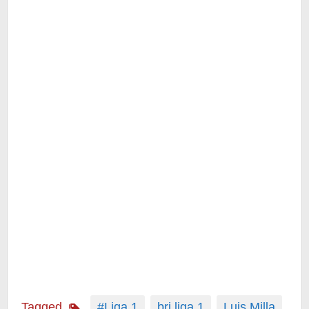
Tagged
#Liga 1
bri liga 1
Luis Milla