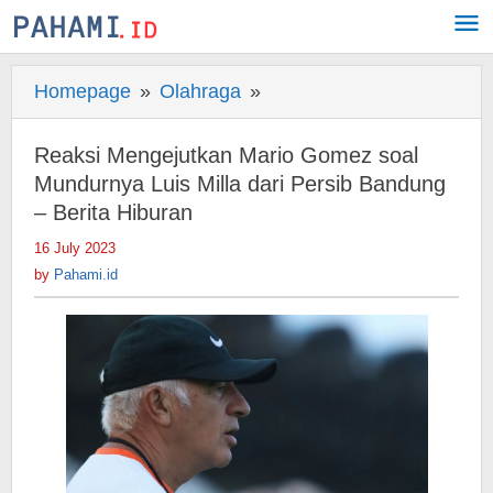
Skip
to
content
Homepage
»
Olahraga
»
Reaksi
Mengejutkan
Mario
Reaksi Mengejutkan Mario Gomez soal
Gomez
Mundurnya Luis Milla dari Persib Bandung
soal
– Berita Hiburan
Mundurnya
16 July 2023
by
Luis
Pahami.id
by
Pahami.id
Milla
dari
Persib
Bandung
-
Berita
Hiburan