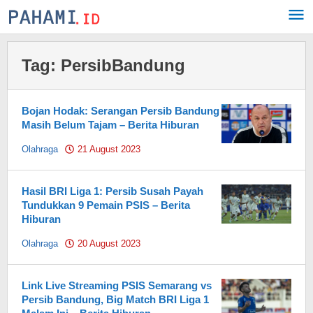
Skip
to
content
Tag:
PersibBandung
Bojan Hodak: Serangan Persib Bandung
Masih Belum Tajam – Berita Hiburan
Olahraga
21 August 2023
by
Pahami.id
Hasil BRI Liga 1: Persib Susah Payah
Tundukkan 9 Pemain PSIS – Berita
Hiburan
Olahraga
20 August 2023
by
Pahami.id
Link Live Streaming PSIS Semarang vs
Persib Bandung, Big Match BRI Liga 1