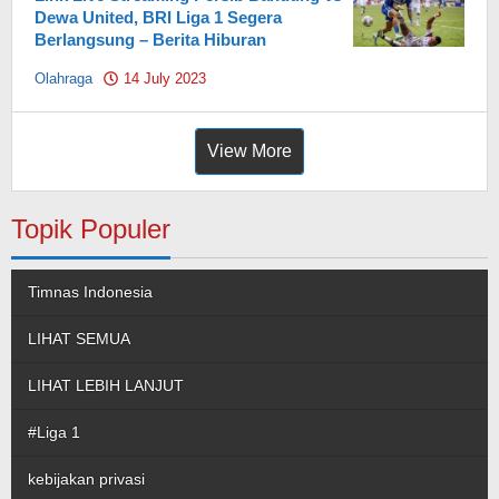
Dewa United, BRI Liga 1 Segera
Berlangsung – Berita Hiburan
Olahraga
14 July 2023
by
Pahami.id
View More
Topik Populer
Timnas Indonesia
LIHAT SEMUA
LIHAT LEBIH LANJUT
#Liga 1
kebijakan privasi