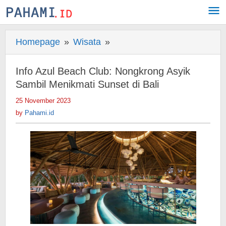
Skip
to
content
Homepage
»
Wisata
»
Info
Azul
Beach
Info Azul Beach Club: Nongkrong Asyik
Club:
Sambil Menikmati Sunset di Bali
Nongkrong
25 November 2023
by
Asyik
Pahami.id
by
Pahami.id
Sambil
Menikmati
Sunset
di
Bali