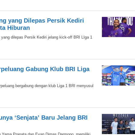
ng yang Dilepas Persik Kediri
ita Hiburan
l yang dilepas Persik Kediri jelang kick-off BRI LIga 1
rpeluang Gabung Klub BRI Liga
erpeluang bergabung dengan klub Liga 1 BRI menyusul
ya ‘Senjata’ Baru Jelang BRI
mu Yama Pranata dan Evan Dimas Darmono, memiliki