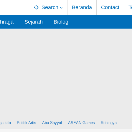
Search
Beranda
Contact
T
hraga
Sejarah
Biologi
ga kita
Politik Artis
Abu Sayyaf
ASEAN Games
Rohingya