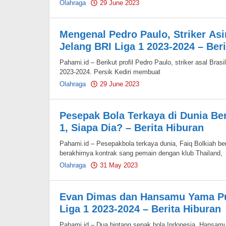
Olahraga
29 June 2023
by
Pahami.id
Mengenal Pedro Paulo, Striker Asi
Jelang BRI Liga 1 2023-2024 – Ber
Pahami.id – Berikut profil Pedro Paulo, striker asal Brasi
2023-2024. Persik Kediri membuat
Olahraga
29 June 2023
by
Pahami.id
Pesepak Bola Terkaya di Dunia Be
1, Siapa Dia? – Berita Hiburan
Pahami.id – Pesepakbola terkaya dunia, Faiq Bolkiah b
berakhirnya kontrak sang pemain dengan klub Thailand,
Olahraga
31 May 2023
by
Pahami.id
Evan Dimas dan Hansamu Yama Pun
Liga 1 2023-2024 – Berita Hiburan
Pahami.id – Dua bintang sepak bola Indonesia, Hansa