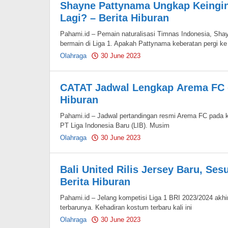
Shayne Pattynama Ungkap Keingin
Lagi? – Berita Hiburan
Pahami.id – Pemain naturalisasi Timnas Indonesia, Sha
bermain di Liga 1. Apakah Pattynama keberatan pergi ke
Olahraga
30 June 2023
by
Pahami.id
CATAT Jadwal Lengkap Arema FC di
Hiburan
Pahami.id – Jadwal pertandingan resmi Arema FC pada k
PT Liga Indonesia Baru (LIB). Musim
Olahraga
30 June 2023
by
Pahami.id
Bali United Rilis Jersey Baru, Ses
Berita Hiburan
Pahami.id – Jelang kompetisi Liga 1 BRI 2023/2024 akhir
terbarunya. Kehadiran kostum terbaru kali ini
Olahraga
30 June 2023
by