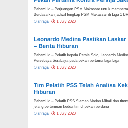
Pekan Pertama Kontra Persija Jaka
Pahami.id – Perjuangan PSM Makassar untuk mempertaha
Berdasarkan jadwal lengkap PSM Makassar di Liga 1 BR
Olahraga
1 July 2023
by
Pahami.id
Leonardo Medina Pastikan Laskar
– Berita Hiburan
Pahami.id – Pelatih kepala Persis Solo, Leonardo Medi
Persebaya Surabaya pada pekan pertama laga Liga
Olahraga
1 July 2023
by
Pahami.id
Tim Pelatih PSS Telah Analisa Kek
Hiburan
Pahami.id – Pelatih PSS Sleman Marian Mihail dan timn
jelang pertemuan kedua tim di pekan perdana
Olahraga
1 July 2023
by
Pahami.id