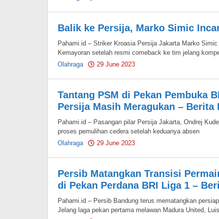
Pahami.id
Balik ke Persija, Marko Simic Inca
Pahami.id – Striker Kroasia Persija Jakarta Marko Sim
Kemayoran setelah resmi comeback ke tim jelang kompet
Olahraga
29 June 2023
by
Pahami.id
Tantang PSM di Pekan Pembuka BR
Persija Masih Meragukan – Berita
Pahami.id – Pasangan pilar Persija Jakarta, Ondrej Kud
proses pemulihan cedera setelah keduanya absen
Olahraga
29 June 2023
by
Pahami.id
Persib Matangkan Transisi Perma
di Pekan Perdana BRI Liga 1 – Ber
Pahami.id – Persib Bandung terus mematangkan persiapa
Jelang laga pekan pertama melawan Madura United, Lui