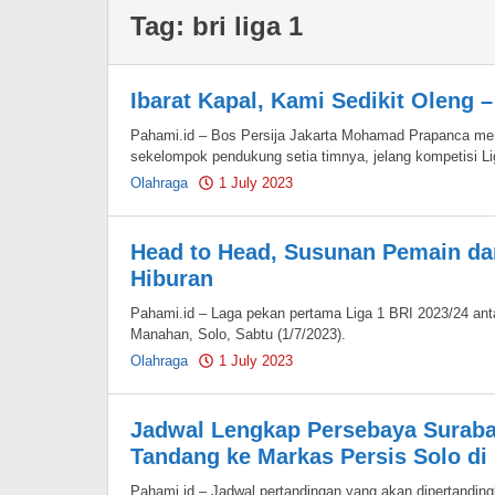
Tag:
bri liga 1
Ibarat Kapal, Kami Sedikit Oleng –
Pahami.id – Bos Persija Jakarta Mohamad Prapanca menu
sekelompok pendukung setia timnya, jelang kompetisi Li
Olahraga
1 July 2023
by
Pahami.id
Head to Head, Susunan Pemain dan
Hiburan
Pahami.id – Laga pekan pertama Liga 1 BRI 2023/24 anta
Manahan, Solo, Sabtu (1/7/2023).
Olahraga
1 July 2023
by
Pahami.id
Jadwal Lengkap Persebaya Surabay
Tandang ke Markas Persis Solo di 
Pahami.id – Jadwal pertandingan yang akan dipertandin