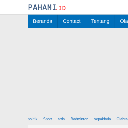
Skip
to
content
Beranda
Contact
Tentang
Ola
politik
Sport
artis
Badminton
sepakbola
Olahra