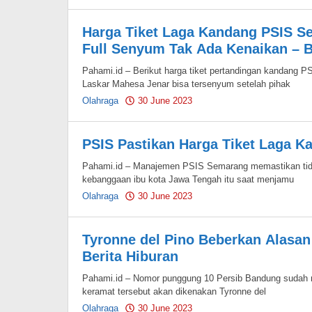
Pahami.id
Harga Tiket Laga Kandang PSIS Se
Full Senyum Tak Ada Kenaikan – B
Pahami.id – Berikut harga tiket pertandingan kandang 
Laskar Mahesa Jenar bisa tersenyum setelah pihak
Olahraga
30 June 2023
by
Pahami.id
PSIS Pastikan Harga Tiket Laga Ka
Pahami.id – Manajemen PSIS Semarang memastikan tidak
kebanggaan ibu kota Jawa Tengah itu saat menjamu
Olahraga
30 June 2023
by
Pahami.id
Tyronne del Pino Beberkan Alasan
Berita Hiburan
Pahami.id – Nomor punggung 10 Persib Bandung sudah me
keramat tersebut akan dikenakan Tyronne del
Olahraga
30 June 2023
by