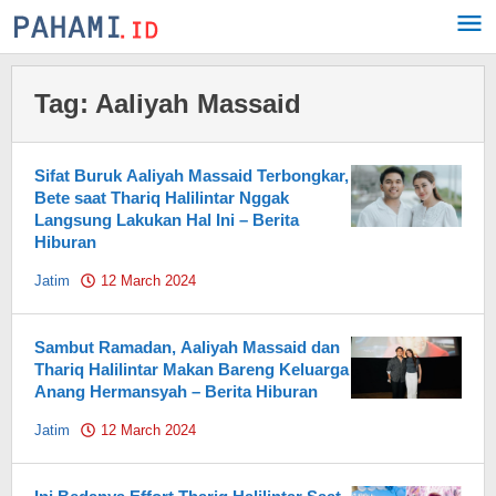
Skip
to
content
Tag:
Aaliyah Massaid
Sifat Buruk Aaliyah Massaid Terbongkar,
Bete saat Thariq Halilintar Nggak
Langsung Lakukan Hal Ini – Berita
Hiburan
Jatim
12 March 2024
by
Pahami.id
Sambut Ramadan, Aaliyah Massaid dan
Thariq Halilintar Makan Bareng Keluarga
Anang Hermansyah – Berita Hiburan
Jatim
12 March 2024
by
Pahami.id