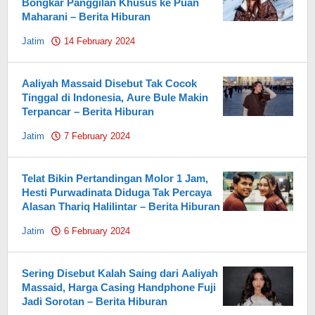
Bongkar Panggilan Khusus ke Puan
Maharani – Berita Hiburan
Jatim
14 February 2024
by
Pahami.id
Aaliyah Massaid Disebut Tak Cocok
Tinggal di Indonesia, Aure Bule Makin
Terpancar – Berita Hiburan
Jatim
7 February 2024
by
Pahami.id
Telat Bikin Pertandingan Molor 1 Jam,
Hesti Purwadinata Diduga Tak Percaya
Alasan Thariq Halilintar – Berita Hiburan
Jatim
6 February 2024
by
Pahami.id
Sering Disebut Kalah Saing dari Aaliyah
Massaid, Harga Casing Handphone Fuji
Jadi Sorotan – Berita Hiburan