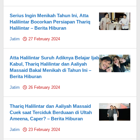
Pahami.id
Serius Ingin Menikah Tahun Ini, Atta
Halilintar Bocorkan Persiapan Thariq
Halilintar – Berita Hiburan
Jatim
27 February 2024
by
Pahami.id
Atta Halilintar Suruh Adiknya Belajar Ijab
Kabul, Thariq Halilintar dan Aaliyah
Massaid Bakal Menikah di Tahun Ini –
Berita Hiburan
Jatim
26 February 2024
by
Pahami.id
Thariq Halilintar dan Aaliyah Massaid
Cuek saat Terciduk Berduaan di Ultah
Ameena, Caper? – Berita Hiburan
Jatim
23 February 2024
by
Pahami.id