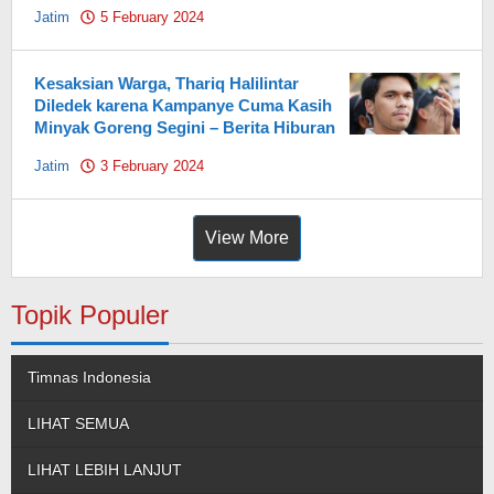
Jatim
5 February 2024
by
Pahami.id
Kesaksian Warga, Thariq Halilintar
Diledek karena Kampanye Cuma Kasih
Minyak Goreng Segini – Berita Hiburan
Jatim
3 February 2024
by
Pahami.id
View More
Topik Populer
Timnas Indonesia
LIHAT SEMUA
LIHAT LEBIH LANJUT