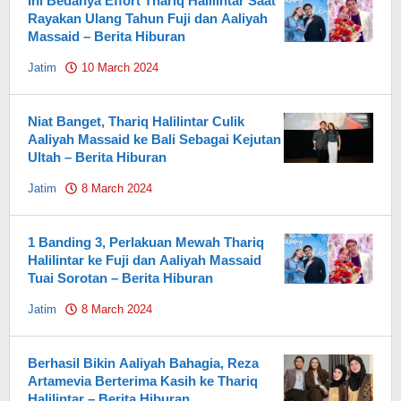
Ini Bedanya Effort Thariq Halilintar Saat
Rayakan Ulang Tahun Fuji dan Aaliyah
Massaid – Berita Hiburan
Jatim
10 March 2024
by
Pahami.id
Niat Banget, Thariq Halilintar Culik
Aaliyah Massaid ke Bali Sebagai Kejutan
Ultah – Berita Hiburan
Jatim
8 March 2024
by
Pahami.id
1 Banding 3, Perlakuan Mewah Thariq
Halilintar ke Fuji dan Aaliyah Massaid
Tuai Sorotan – Berita Hiburan
Jatim
8 March 2024
by
Pahami.id
Berhasil Bikin Aaliyah Bahagia, Reza
Artamevia Berterima Kasih ke Thariq
Halilintar – Berita Hiburan