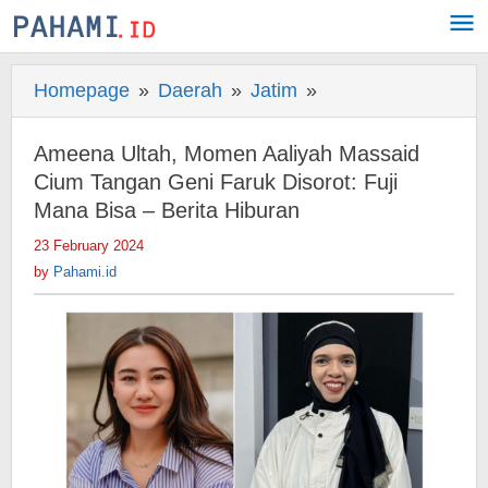
Skip
to
content
Homepage
»
Daerah
»
Jatim
»
Ameena
Ultah,
Momen
Ameena Ultah, Momen Aaliyah Massaid
Aaliyah
Cium Tangan Geni Faruk Disorot: Fuji
Massaid
Mana Bisa – Berita Hiburan
Cium
23 February 2024
by
Tangan
Pahami.id
by
Pahami.id
Geni
Faruk
Disorot:
Fuji
Mana
Bisa
-