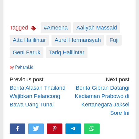
Tagged
#Ameena
Aaliyah Massaid
Atta Halilintar
Aurel Hermansyah
Fuji
Geni Faruk
Tariq Halilintar
by
Pahami.id
Post
Previous post
Next post
navigation
Berita Alasan Thailand
Berita Gibran Datangi
Wajibkan Pelancong
Kediaman Prabowo di
Bawa Uang Tunai
Kertanegara Jaksel
Sore Ini