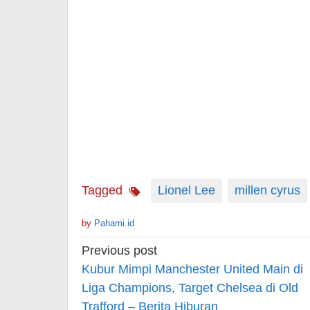
Tagged
Lionel Lee
millen cyrus
by
Pahami.id
Post
Previous post
navigation
Kubur Mimpi Manchester United Main di
Liga Champions, Target Chelsea di Old
Trafford – Berita Hiburan