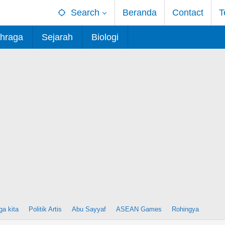
Search
Beranda
Contact
T
hraga
Sejarah
Biologi
ga kita
Politik Artis
Abu Sayyaf
ASEAN Games
Rohingya