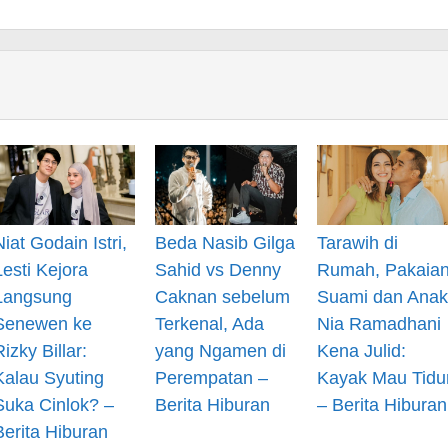
Niat Godain Istri,
Beda Nasib Gilga
Tarawih di
Lesti Kejora
Sahid vs Denny
Rumah, Pakaia
Langsung
Caknan sebelum
Suami dan Anak
Senewen ke
Terkenal, Ada
Nia Ramadhani
Rizky Billar:
yang Ngamen di
Kena Julid:
Kalau Syuting
Perempatan –
Kayak Mau Tidu
Suka Cinlok? –
Berita Hiburan
– Berita Hiburan
Berita Hiburan