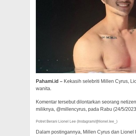
Pahami.id –
Kekasih selebriti Millen Cyrus, Li
wanita.
Komentar tersebut dilontarkan seorang netize
miliknya, @millencyrus, pada Rabu (24/5/2023
Potret Berani Lionel Lee (Instagram/@lionel.lee_)
Dalam postingannya, Millen Cyrus dan Lion