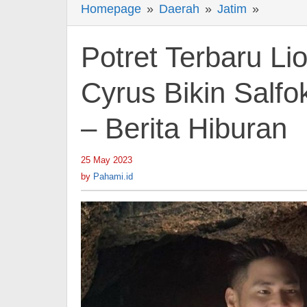
Homepage
»
Daerah
»
Jatim
»
Potret
Terbaru
Lionel
Potret Terbaru Li
Lee
Pacar
Cyrus Bikin Salf
Millen
– Berita Hiburan
Cyrus
Bikin
Salfok,
25 May 2023
by
Pahami.id
Makin
by
Pahami.id
Kayak
Cewek?
-
Berita
Hiburan