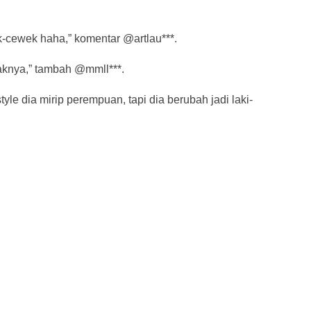
k-cewek haha,” komentar @artlau***.
yaknya,” tambah @mmll***.
le dia mirip perempuan, tapi dia berubah jadi laki-