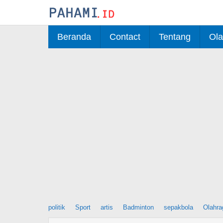
Skip
to
content
Beranda
Contact
Tentang
Ola
politik
Sport
artis
Badminton
sepakbola
Olahra