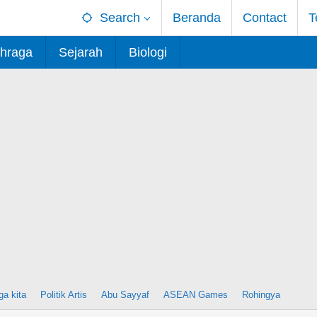
Search
Beranda
Contact
T
hraga
Sejarah
Biologi
ga kita
Politik Artis
Abu Sayyaf
ASEAN Games
Rohingya