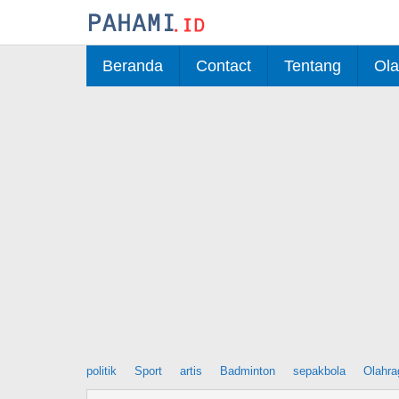
Skip
to
content
Beranda
Contact
Tentang
Ola
politik
Sport
artis
Badminton
sepakbola
Olahra