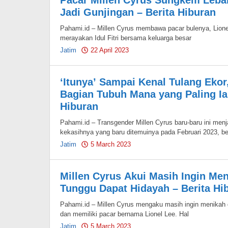
Pacar Millen Cyrus Sungkem Lebar
Jadi Gunjingan – Berita Hiburan
Pahami.id – Millen Cyrus membawa pacar bulenya, Lione
merayakan Idul Fitri bersama keluarga besar
Jatim
22 April 2023
by
Pahami.id
‘Itunya’ Sampai Kenal Tulang Ekor
Bagian Tubuh Mana yang Paling Ia 
Hiburan
Pahami.id – Transgender Millen Cyrus baru-baru ini menj
kekasihnya yang baru ditemuinya pada Februari 2023, b
Jatim
5 March 2023
by
Pahami.id
Millen Cyrus Akui Masih Ingin Me
Tunggu Dapat Hidayah – Berita Hi
Pahami.id – Millen Cyrus mengaku masih ingin menikah 
dan memiliki pacar bernama Lionel Lee. Hal
Jatim
5 March 2023
by