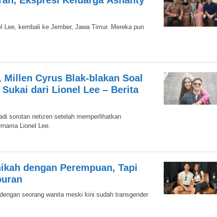
an, Ekspresi Keluarga Ashanty
l Lee, kembali ke Jember, Jawa Timur. Mereka pun
, Millen Cyrus Blak-blakan Soal
Sukai dari Lionel Lee – Berita
adi sorotan netizen setelah memperlihatkan
ernama Lionel Lee.
nikah dengan Perempuan, Tapi
buran
dengan seorang wanita meski kini sudah transgender