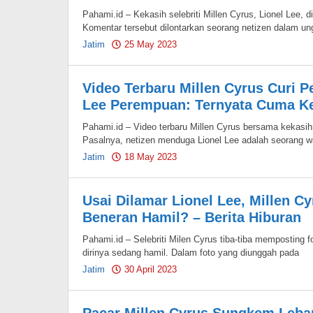
Pahami.id – Kekasih selebriti Millen Cyrus, Lionel Lee, d
Komentar tersebut dilontarkan seorang netizen dalam un
Jatim
25 May 2023
by
Pahami.id
Video Terbaru Millen Cyrus Curi Pe
Lee Perempuan: Ternyata Cuma Ke
Pahami.id – Video terbaru Millen Cyrus bersama kekasihn
Pasalnya, netizen menduga Lionel Lee adalah seorang w
Jatim
18 May 2023
by
Pahami.id
Usai Dilamar Lionel Lee, Millen C
Beneran Hamil? – Berita Hiburan
Pahami.id – Selebriti Milen Cyrus tiba-tiba memposting 
dirinya sedang hamil. Dalam foto yang diunggah pada
Jatim
30 April 2023
by
Pahami.id