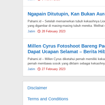
Pahami.id
Ngapain Ditutupin, Kan Bukan Aura
Pahami.id – Setelah memamerkan tubuh kekasihnya Lion
yang digambar di masing-masing tubuh mereka. Melihat
Jatim
28 February 2023
by
Pahami.id
Millen Cyrus Fotoshoot Bareng P
Dapat Ucapan Selamat – Berita Hi
Pahami.id – Millen Cyrus diketahui pernah memiliki keka
pernah membawa sosok yang diklaim sebagai kekasihn
Jatim
27 February 2023
by
Pahami.id
Disclaimer
Terms and Conditions