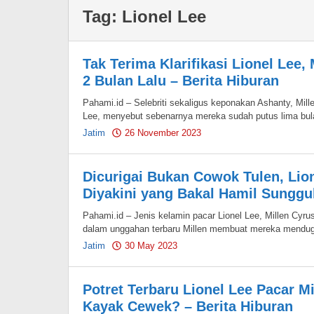
Tag:
Lionel Lee
Tak Terima Klarifikasi Lionel Lee,
2 Bulan Lalu – Berita Hiburan
Pahami.id – Selebriti sekaligus keponakan Ashanty, Mill
Lee, menyebut sebenarnya mereka sudah putus lima bul
Jatim
26 November 2023
by
Pahami.id
Dicurigai Bukan Cowok Tulen, Lion
Diyakini yang Bakal Hamil Sunggu
Pahami.id – Jenis kelamin pacar Lionel Lee, Millen Cyr
dalam unggahan terbaru Millen membuat mereka mendug
Jatim
30 May 2023
by
Pahami.id
Potret Terbaru Lionel Lee Pacar Mi
Kayak Cewek? – Berita Hiburan