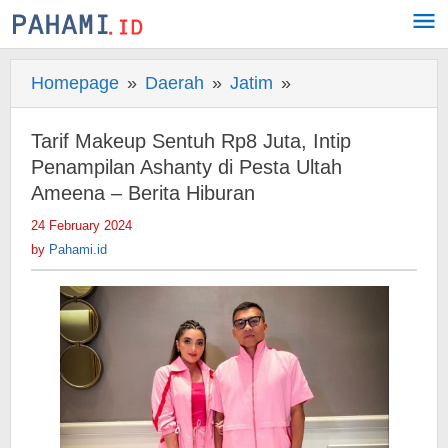
Skip
to
content
Homepage
»
Daerah
»
Jatim
»
Tarif
Makeup
Sentuh
Tarif Makeup Sentuh Rp8 Juta, Intip
Rp8
Penampilan Ashanty di Pesta Ultah
Juta,
Ameena – Berita Hiburan
Intip
24 February 2024
by
Penampilan
Pahami.id
by
Pahami.id
Ashanty
di
Pesta
Ultah
Ameena
-
Berita