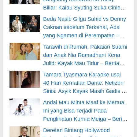
Billar: Kalau Syuting Suka Cinlok?
– Berita Hiburan
Beda Nasib Gilga Sahid vs Denny
Caknan sebelum Terkenal, Ada
yang Ngamen di Perempatan –
Berita Hiburan
Tarawih di Rumah, Pakaian Suami
dan Anak Nia Ramadhani Kena
Julid: Kayak Mau Tidur – Berita
Hiburan
Tamara Tyasmara Karaoke usai
40 Hari Kematian Dante, Netizen
Sinis: Asyik Kayak Masih Gadis –
Berita Hiburan
Andai Mau Minta Maaf ke Mertua,
Ini yang Bisa Terjadi Pada
Penglihatan Kurnia Meiga – Berita
Hiburan
Deretan Bintang Hollywood