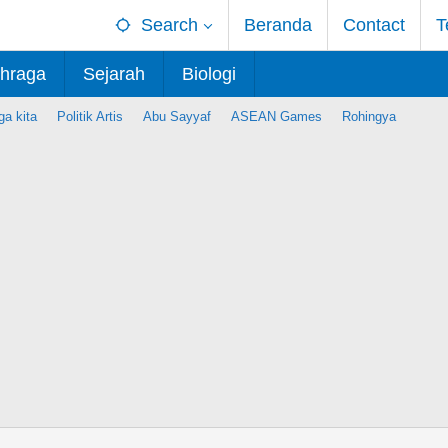
Search
Beranda
Contact
T
hraga
Sejarah
Biologi
ga kita
Politik Artis
Abu Sayyaf
ASEAN Games
Rohingya