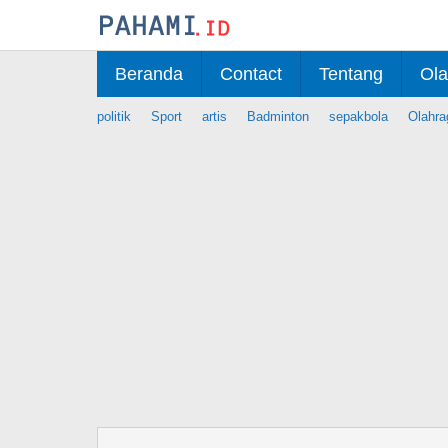
Skip
to
content
Beranda
Contact
Tentang
Ola
politik
Sport
artis
Badminton
sepakbola
Olahra