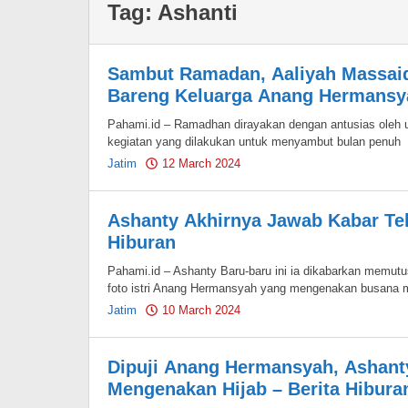
Tag:
Ashanti
Sambut Ramadan, Aaliyah Massaid 
Bareng Keluarga Anang Hermansya
Pahami.id – Ramadhan dirayakan dengan antusias oleh um
kegiatan yang dilakukan untuk menyambut bulan penuh
Jatim
12 March 2024
by
Pahami.id
Ashanty Akhirnya Jawab Kabar Tel
Hiburan
Pahami.id – Ashanty Baru-baru ini ia dikabarkan memutu
foto istri Anang Hermansyah yang mengenakan busana 
Jatim
10 March 2024
by
Pahami.id
Dipuji Anang Hermansyah, Ashanty 
Mengenakan Hijab – Berita Hibura