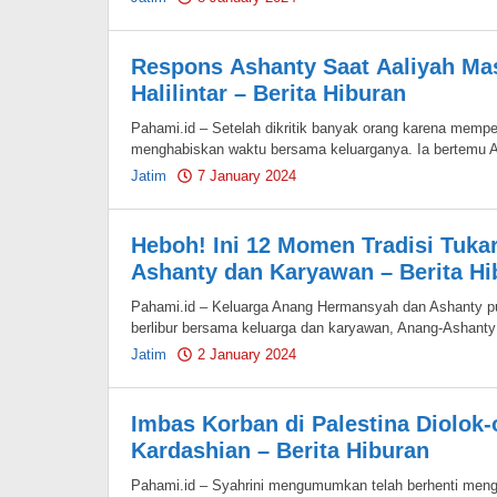
Pahami.id
Respons Ashanty Saat Aaliyah Ma
Halilintar – Berita Hiburan
Pahami.id – Setelah dikritik banyak orang karena memperc
menghabiskan waktu bersama keluarganya. Ia bertemu 
Jatim
7 January 2024
by
Pahami.id
Heboh! Ini 12 Momen Tradisi Tuka
Ashanty dan Karyawan – Berita Hi
Pahami.id – Keluarga Anang Hermansyah dan Ashanty pun
berlibur bersama keluarga dan karyawan, Anang-Ashanty
Jatim
2 January 2024
by
Pahami.id
Imbas Korban di Palestina Diolok-
Kardashian – Berita Hiburan
Pahami.id – Syahrini mengumumkan telah berhenti meng