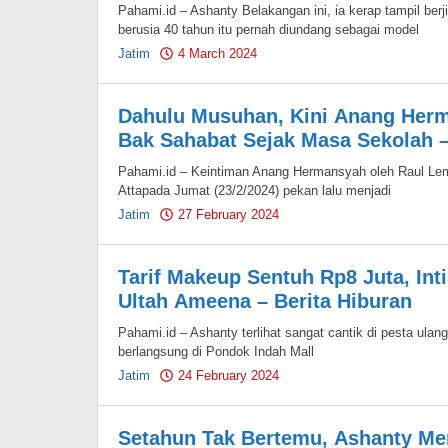
Pahami.id – Ashanty Belakangan ini, ia kerap tampil be
berusia 40 tahun itu pernah diundang sebagai model
Jatim
4 March 2024
by
Pahami.id
Dahulu Musuhan, Kini Anang Her
Bak Sahabat Sejak Masa Sekolah –
Pahami.id – Keintiman Anang Hermansyah oleh Raul Lem
Attapada Jumat (23/2/2024) pekan lalu menjadi
Jatim
27 February 2024
by
Pahami.id
Tarif Makeup Sentuh Rp8 Juta, Int
Ultah Ameena – Berita Hiburan
Pahami.id – Ashanty terlihat sangat cantik di pesta ul
berlangsung di Pondok Indah Mall
Jatim
24 February 2024
by
Pahami.id
Setahun Tak Bertemu, Ashanty M