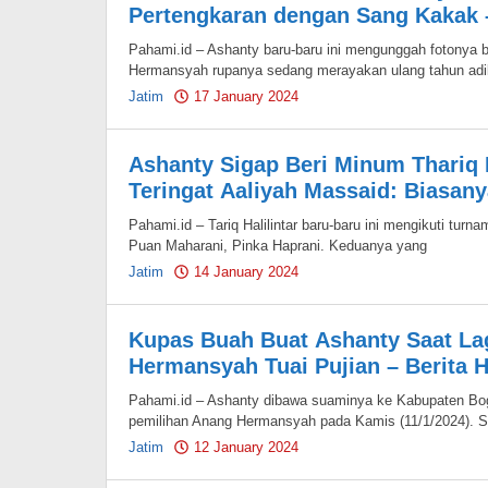
Pertengkaran dengan Sang Kakak –
Pahami.id – Ashanty baru-baru ini mengunggah fotonya 
Hermansyah rupanya sedang merayakan ulang tahun adi
Jatim
17 January 2024
by
Pahami.id
Ashanty Sigap Beri Minum Thariq H
Teringat Aaliyah Massaid: Biasanya
Pahami.id – Tariq Halilintar baru-baru ini mengikuti turn
Puan Maharani, Pinka Haprani. Keduanya yang
Jatim
14 January 2024
by
Pahami.id
Kupas Buah Buat Ashanty Saat La
Hermansyah Tuai Pujian – Berita 
Pahami.id – Ashanty dibawa suaminya ke Kabupaten Bog
pemilihan Anang Hermansyah pada Kamis (11/1/2024). Se
Jatim
12 January 2024
by
Pahami.id