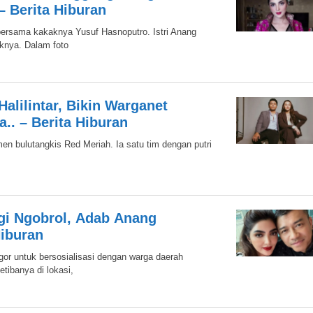
 Berita Hiburan
bersama kakaknya Yusuf Hasnoputro. Istri Anang
knya. Dalam foto
alilintar, Bikin Warganet
.. – Berita Hiburan
amen bulutangkis Red Meriah. Ia satu tim dengan putri
gi Ngobrol, Adab Anang
Hiburan
or untuk bersosialisasi dengan warga daerah
tibanya di lokasi,