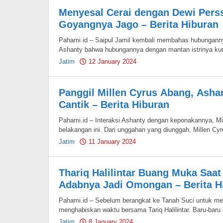
Menyesal Cerai dengan Dewi Perssi
Goyangnya Jago – Berita Hiburan
Pahami.id – Saipul Jamil kembali membahas hubungann
Ashanty bahwa hubungannya dengan mantan istrinya kur
Jatim
12 January 2024
by
Pahami.id
Panggil Millen Cyrus Abang, Asha
Cantik – Berita Hiburan
Pahami.id – Interaksi Ashanty dengan keponakannya, Mi
belakangan ini. Dari unggahan yang diunggah, Millen C
Jatim
11 January 2024
by
Pahami.id
Thariq Halilintar Buang Muka Saa
Adabnya Jadi Omongan – Berita H
Pahami.id – Sebelum berangkat ke Tanah Suci untuk me
menghabiskan waktu bersama Tariq Halilintar. Baru-baru 
Jatim
8 January 2024
by