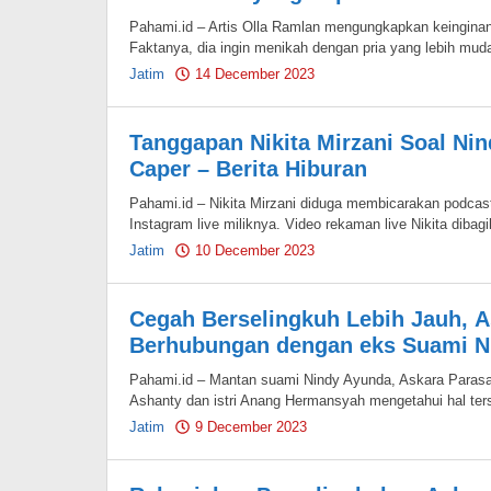
Pahami.id – Artis Olla Ramlan mengungkapkan keingin
Faktanya, dia ingin menikah dengan pria yang lebih muda
Jatim
14 December 2023
by
Pahami.id
Tanggapan Nikita Mirzani Soal Ni
Caper – Berita Hiburan
Pahami.id – Nikita Mirzani diduga membicarakan podcas
Instagram live miliknya. Video rekaman live Nikita dibag
Jatim
10 December 2023
by
Pahami.id
Cegah Berselingkuh Lebih Jauh, 
Berhubungan dengan eks Suami Ni
Pahami.id – Mantan suami Nindy Ayunda, Askara Paras
Ashanty dan istri Anang Hermansyah mengetahui hal te
Jatim
9 December 2023
by
Pahami.id