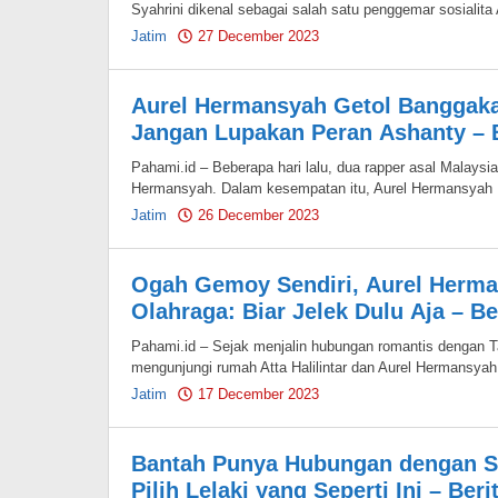
Syahrini dikenal sebagai salah satu penggemar sosialita
Jatim
27 December 2023
by
Pahami.id
Aurel Hermansyah Getol Banggakan
Jangan Lupakan Peran Ashanty – B
Pahami.id – Beberapa hari lalu, dua rapper asal Malaysia
Hermansyah. Dalam kesempatan itu, Aurel Hermansyah
Jatim
26 December 2023
by
Pahami.id
Ogah Gemoy Sendiri, Aurel Herma
Olahraga: Biar Jelek Dulu Aja – Be
Pahami.id – Sejak menjalin hubungan romantis dengan Tar
mengunjungi rumah Atta Halilintar dan Aurel Hermansyah
Jatim
17 December 2023
by
Pahami.id
Bantah Punya Hubungan dengan Se
Pilih Lelaki yang Seperti Ini – Ber