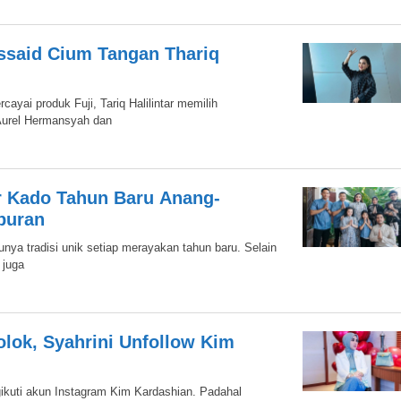
ssaid Cium Tangan Thariq
ayai produk Fuji, Tariq Halilintar memilih
Aurel Hermansyah dan
r Kado Tahun Baru Anang-
buran
ya tradisi unik setiap merayakan tahun baru. Selain
 juga
olok, Syahrini Unfollow Kim
ikuti akun Instagram Kim Kardashian. Padahal