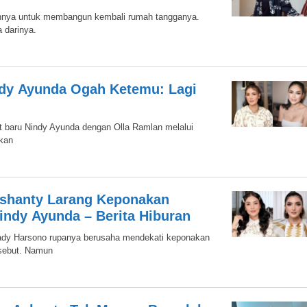
annya untuk membangun kembali rumah tangganya.
 darinya.
ndy Ayunda Ogah Ketemu: Lagi
t baru Nindy Ayunda dengan Olla Ramlan melalui
ikan
Ashanty Larang Keponakan
ndy Ayunda – Berita Hiburan
ady Harsono rupanya berusaha mendekati keponakan
rsebut. Namun