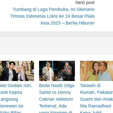
Next post
Tumbang di Laga Pembuka, Ini Skenario
Timnas Indonesia Lolos ke 16 Besar Piala
Asia 2023 – Berita Hiburan
Niat Godain Istri,
Beda Nasib Gilga
Tarawih di
Lesti Kejora
Sahid vs Denny
Rumah, Pakaia
Langsung
Caknan sebelum
Suami dan Anak
Senewen ke
Terkenal, Ada
Nia Ramadhani
Rizky Billar:
yang Ngamen di
Kena Julid: