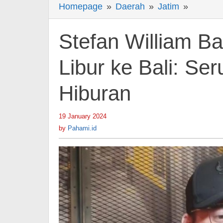
Homepage
»
Daerah
»
Jatim
»
Stefan
William
Bantah
Stefan William B
Ceuk
saat
Libur ke Bali: Ser
Anak
Hiburan
Libur
ke
Bali:
19 January 2024
by
Pahami.id
Seru
by
Pahami.id
Banget
-
Berita
Hiburan