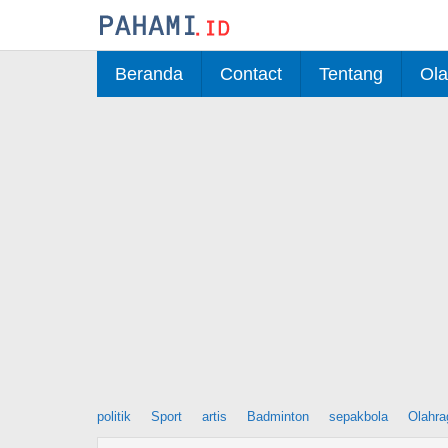
Skip
to
content
Beranda
Contact
Tentang
Ola
politik
Sport
artis
Badminton
sepakbola
Olahra