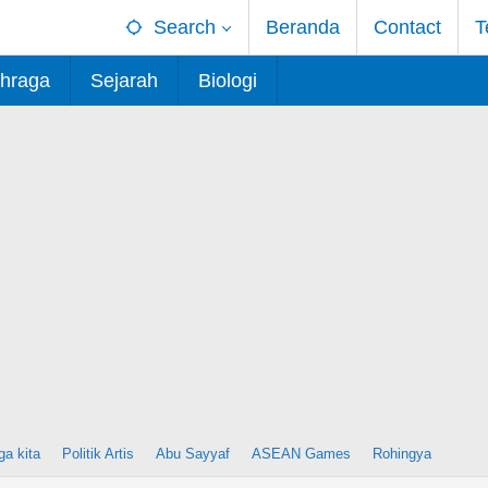
Search
Beranda
Contact
T
hraga
Sejarah
Biologi
ga kita
Politik Artis
Abu Sayyaf
ASEAN Games
Rohingya