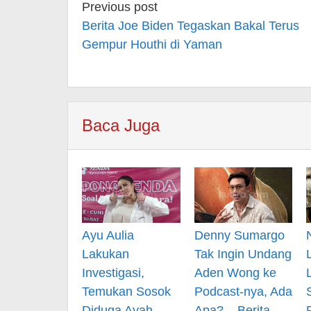
Post
Previous post
navigation
Berita Joe Biden Tegaskan Bakal Terus
Gempur Houthi di Yaman
Baca Juga
Ayu Aulia
Denny Sumargo
Lakukan
Tak Ingin Undang
Investigasi,
Aden Wong ke
Temukan Sosok
Podcast-nya, Ada
Diduga Ayah
Apa? – Berita