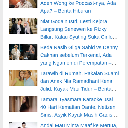
Aden Wong ke Podcast-nya, Ada
Apa? – Berita Hiburan
Niat Godain Istri, Lesti Kejora
Langsung Senewen ke Rizky
Billar: Kalau Syuting Suka Cinlok?
– Berita Hiburan
Beda Nasib Gilga Sahid vs Denny
Caknan sebelum Terkenal, Ada
yang Ngamen di Perempatan –
Berita Hiburan
Tarawih di Rumah, Pakaian Suami
dan Anak Nia Ramadhani Kena
Julid: Kayak Mau Tidur – Berita
Hiburan
Tamara Tyasmara Karaoke usai
40 Hari Kematian Dante, Netizen
Sinis: Asyik Kayak Masih Gadis –
Berita Hiburan
Andai Mau Minta Maaf ke Mertua,