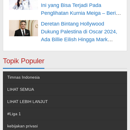
Ini yang Bisa Terjadi Pada
Penglihatan Kurnia Meiga – Berita
Hiburan
Deretan Bintang Hollywood
Dukung Palestina di Oscar 2024,
Ada Billie Eilish Hingga Mark
Rufallo – Berita Hiburan
Topik Populer
Timnas Indonesia
LIHAT SEMUA
LIHAT LEBIH LANJUT
#Liga 1
kebijakan privasi