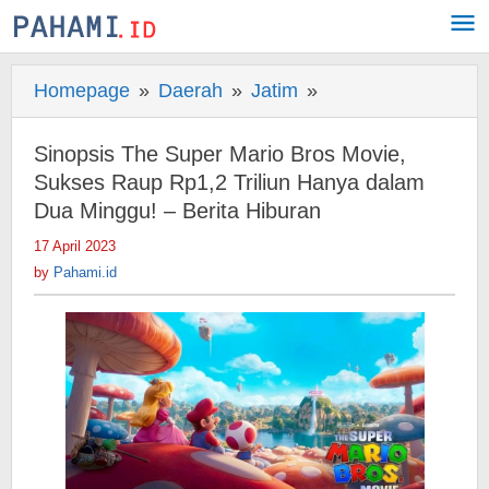
Skip
to
content
Homepage
»
Daerah
»
Jatim
»
Sinopsis
The
Super
Sinopsis The Super Mario Bros Movie,
Mario
Sukses Raup Rp1,2 Triliun Hanya dalam
Bros
Dua Minggu! – Berita Hiburan
Movie,
17 April 2023
by
Sukses
Pahami.id
by
Pahami.id
Raup
Rp1,2
Triliun
Hanya
dalam
Dua
Minggu!