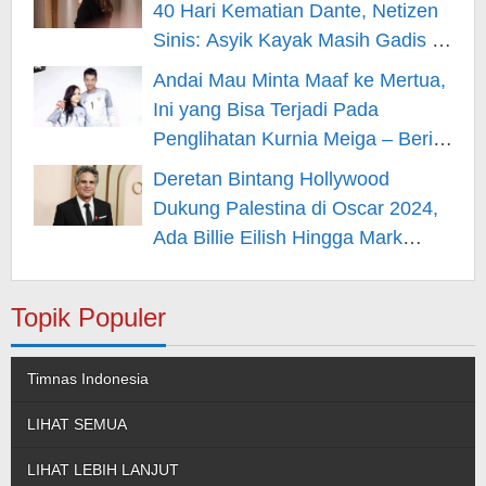
40 Hari Kematian Dante, Netizen
Sinis: Asyik Kayak Masih Gadis –
Berita Hiburan
Andai Mau Minta Maaf ke Mertua,
Ini yang Bisa Terjadi Pada
Penglihatan Kurnia Meiga – Berita
Hiburan
Deretan Bintang Hollywood
Dukung Palestina di Oscar 2024,
Ada Billie Eilish Hingga Mark
Rufallo – Berita Hiburan
Topik Populer
Timnas Indonesia
LIHAT SEMUA
LIHAT LEBIH LANJUT