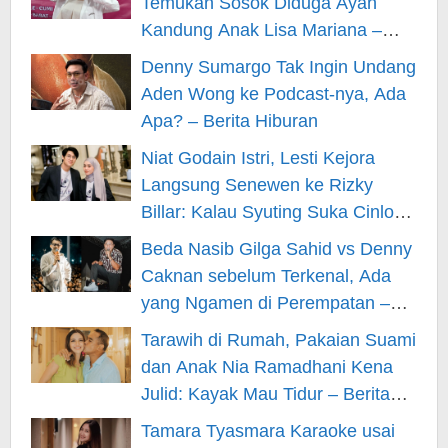
Temukan Sosok Diduga Ayah
Kandung Anak Lisa Mariana –
Berita Hiburan
Denny Sumargo Tak Ingin Undang
Aden Wong ke Podcast-nya, Ada
Apa? – Berita Hiburan
Niat Godain Istri, Lesti Kejora
Langsung Senewen ke Rizky
Billar: Kalau Syuting Suka Cinlok?
– Berita Hiburan
Beda Nasib Gilga Sahid vs Denny
Caknan sebelum Terkenal, Ada
yang Ngamen di Perempatan –
Berita Hiburan
Tarawih di Rumah, Pakaian Suami
dan Anak Nia Ramadhani Kena
Julid: Kayak Mau Tidur – Berita
Hiburan
Tamara Tyasmara Karaoke usai