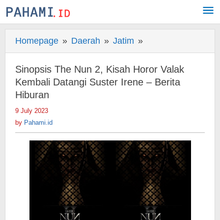
Skip
to
content
Homepage
»
Daerah
»
Jatim
»
Sinopsis
The
Nun
Sinopsis The Nun 2, Kisah Horor Valak
2,
Kembali Datangi Suster Irene – Berita
Kisah
Hiburan
Horor
9 July 2023
by
Valak
Pahami.id
by
Pahami.id
Kembali
Datangi
Suster
Irene
-
Berita
Hiburan