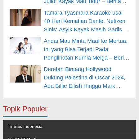
Julid: Kayak Mau Tidur – Berita
Hiburan
Tamara Tyasmara Karaoke usai
40 Hari Kematian Dante, Netizen
Sinis: Asyik Kayak Masih Gadis –
Berita Hiburan
Andai Mau Minta Maaf ke Mertua,
Ini yang Bisa Terjadi Pada
Penglihatan Kurnia Meiga – Berita
Hiburan
Deretan Bintang Hollywood
Dukung Palestina di Oscar 2024,
Ada Billie Eilish Hingga Mark
Rufallo – Berita Hiburan
Topik Populer
Timnas Indonesia