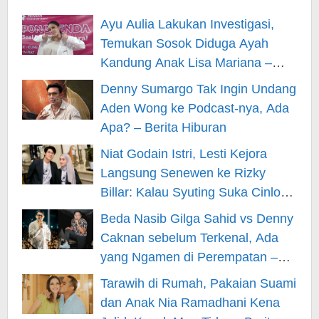
Ayu Aulia Lakukan Investigasi,
Temukan Sosok Diduga Ayah
Kandung Anak Lisa Mariana –
Berita Hiburan
Denny Sumargo Tak Ingin Undang
Aden Wong ke Podcast-nya, Ada
Apa? – Berita Hiburan
Niat Godain Istri, Lesti Kejora
Langsung Senewen ke Rizky
Billar: Kalau Syuting Suka Cinlok?
– Berita Hiburan
Beda Nasib Gilga Sahid vs Denny
Caknan sebelum Terkenal, Ada
yang Ngamen di Perempatan –
Berita Hiburan
Tarawih di Rumah, Pakaian Suami
dan Anak Nia Ramadhani Kena