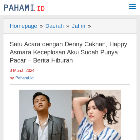
Skip
to
content
Homepage
»
Daerah
»
Jatim
»
Satu
Acara
dengan
Satu Acara dengan Denny Caknan, Happy
Denny
Asmara Keceplosan Akui Sudah Punya
Caknan,
Pacar – Berita Hiburan
Happy
8 March 2024
by
Asmara
Pahami.id
by
Pahami.id
Keceplosan
Akui
Sudah
Punya
Pacar
-
Berita