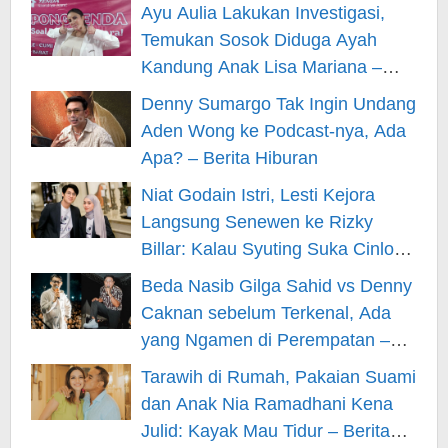
Ayu Aulia Lakukan Investigasi,
Temukan Sosok Diduga Ayah
Kandung Anak Lisa Mariana –
Berita Hiburan
Denny Sumargo Tak Ingin Undang
Aden Wong ke Podcast-nya, Ada
Apa? – Berita Hiburan
Niat Godain Istri, Lesti Kejora
Langsung Senewen ke Rizky
Billar: Kalau Syuting Suka Cinlok?
– Berita Hiburan
Beda Nasib Gilga Sahid vs Denny
Caknan sebelum Terkenal, Ada
yang Ngamen di Perempatan –
Berita Hiburan
Tarawih di Rumah, Pakaian Suami
dan Anak Nia Ramadhani Kena
Julid: Kayak Mau Tidur – Berita