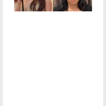
dengan
Tisya
Erni
-
Berita
Hiburan