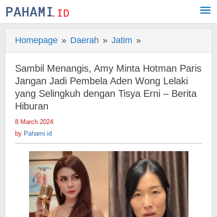
Skip
to
content
Homepage
»
Daerah
»
Jatim
»
Sambil
Menangis,
Amy
Sambil Menangis, Amy Minta Hotman Paris
Minta
Jangan Jadi Pembela Aden Wong Lelaki
Hotman
yang Selingkuh dengan Tisya Erni – Berita
Hiburan
Paris
Jangan
8 March 2024
by
Jadi
Pahami.id
by
Pahami.id
Pembela
Aden
Wong
Lelaki
yang
Selingkuh