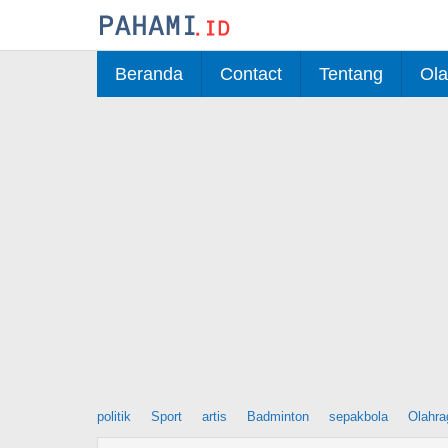
Skip
to
content
Beranda
Contact
Tentang
Ola
politik
Sport
artis
Badminton
sepakbola
Olahra