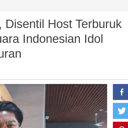
, Disentil Host Terburuk
ra Indonesian Idol
k
uran
an
ian