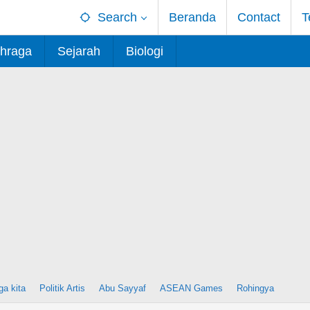
Search
Beranda
Contact
T
hraga
Sejarah
Biologi
ga kita
Politik Artis
Abu Sayyaf
ASEAN Games
Rohingya