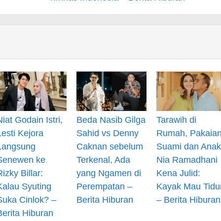
Niat Godain Istri,
Beda Nasib Gilga
Tarawih di
Lesti Kejora
Sahid vs Denny
Rumah, Pakaia
Langsung
Caknan sebelum
Suami dan Anak
Senewen ke
Terkenal, Ada
Nia Ramadhani
Rizky Billar:
yang Ngamen di
Kena Julid:
Kalau Syuting
Perempatan –
Kayak Mau Tidu
Suka Cinlok? –
Berita Hiburan
– Berita Hiburan
Berita Hiburan