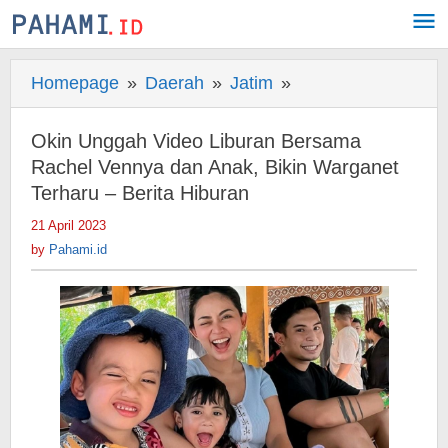
Skip
to
content
Homepage
»
Daerah
»
Jatim
»
Okin
Unggah
Video
Okin Unggah Video Liburan Bersama
Liburan
Rachel Vennya dan Anak, Bikin Warganet
Bersama
Terharu – Berita Hiburan
Rachel
21 April 2023
by
Vennya
Pahami.id
by
Pahami.id
dan
Anak,
Bikin
Warganet
Terharu
-
Berita