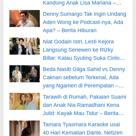
Kandung Anak Lisa Mariana –
Berita Hiburan
Denny Sumargo Tak Ingin Undang
Aden Wong ke Podcast-nya, Ada
Apa? – Berita Hiburan
Niat Godain Istri, Lesti Kejora
Langsung Senewen ke Rizky
Billar: Kalau Syuting Suka Cinlok?
– Berita Hiburan
Beda Nasib Gilga Sahid vs Denny
Caknan sebelum Terkenal, Ada
yang Ngamen di Perempatan –
Berita Hiburan
Tarawih di Rumah, Pakaian Suami
dan Anak Nia Ramadhani Kena
Julid: Kayak Mau Tidur – Berita
Hiburan
Tamara Tyasmara Karaoke usai
40 Hari Kematian Dante, Netizen