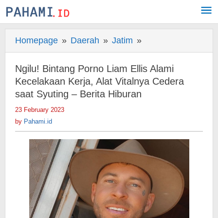
Skip
to
content
Homepage
»
Daerah
»
Jatim
»
Ngilu!
Bintang
Porno
Ngilu! Bintang Porno Liam Ellis Alami
Liam
Kecelakaan Kerja, Alat Vitalnya Cedera
Ellis
saat Syuting – Berita Hiburan
Alami
23 February 2023
by
Kecelakaan
Pahami.id
by
Pahami.id
Kerja,
Alat
Vitalnya
Cedera
saat
Syuting
-