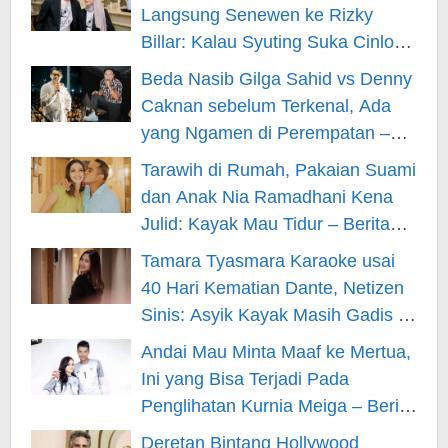
Langsung Senewen ke Rizky
Billar: Kalau Syuting Suka Cinlok?
– Berita Hiburan
Beda Nasib Gilga Sahid vs Denny
Caknan sebelum Terkenal, Ada
yang Ngamen di Perempatan –
Berita Hiburan
Tarawih di Rumah, Pakaian Suami
dan Anak Nia Ramadhani Kena
Julid: Kayak Mau Tidur – Berita
Hiburan
Tamara Tyasmara Karaoke usai
40 Hari Kematian Dante, Netizen
Sinis: Asyik Kayak Masih Gadis –
Berita Hiburan
Andai Mau Minta Maaf ke Mertua,
Ini yang Bisa Terjadi Pada
Penglihatan Kurnia Meiga – Berita
Hiburan
Deretan Bintang Hollywood