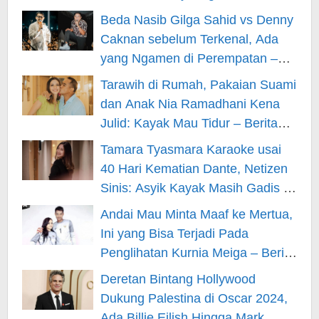
– Berita Hiburan
Beda Nasib Gilga Sahid vs Denny
Caknan sebelum Terkenal, Ada
yang Ngamen di Perempatan –
Berita Hiburan
Tarawih di Rumah, Pakaian Suami
dan Anak Nia Ramadhani Kena
Julid: Kayak Mau Tidur – Berita
Hiburan
Tamara Tyasmara Karaoke usai
40 Hari Kematian Dante, Netizen
Sinis: Asyik Kayak Masih Gadis –
Berita Hiburan
Andai Mau Minta Maaf ke Mertua,
Ini yang Bisa Terjadi Pada
Penglihatan Kurnia Meiga – Berita
Hiburan
Deretan Bintang Hollywood
Dukung Palestina di Oscar 2024,
Ada Billie Eilish Hingga Mark