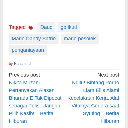
Tagged
Daud
gp ikuti
Mario Dandy Satrio
mario pesolek
penganiayaan
by
Pahami.id
Post
Previous post
Next post
navigation
Nikita Mirzani
Ngilu! Bintang Porno
Pertanyakan Alasan
Liam Ellis Alami
Bharada E Tak Dipecat
Kecelakaan Kerja, Alat
sebagai Polisi: Jangan
Vitalnya Cedera saat
Pilih Kasih! – Berita
Syuting – Berita
Hiburan
Hiburan