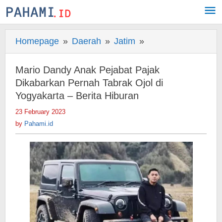
Skip
to
content
Homepage
»
Daerah
»
Jatim
»
Mario
Dandy
Anak
Mario Dandy Anak Pejabat Pajak
Pejabat
Dikabarkan Pernah Tabrak Ojol di
Pajak
Yogyakarta – Berita Hiburan
Dikabarkan
23 February 2023
by
Pernah
Pahami.id
by
Pahami.id
Tabrak
Ojol
di
Yogyakarta
-
Berita
Hiburan