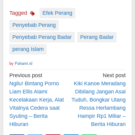
Tagged
Efek Perang
Penyebab Perang
Penyebab Perang Badar
Perang Badar
perang Islam
by
Pahami.id
Post
Previous post
Next post
navigation
Ngilu! Bintang Porno
Kiki Kanoe Meradang
Liam Ellis Alami
Dibilang Jangan Asal
Kecelakaan Kerja, Alat
Tuduh, Bongkar Utang
Vitalnya Cedera saat
Ressa Herlambang
Syuting – Berita
Hampir Rp1 Miliar –
Hiburan
Berita Hiburan