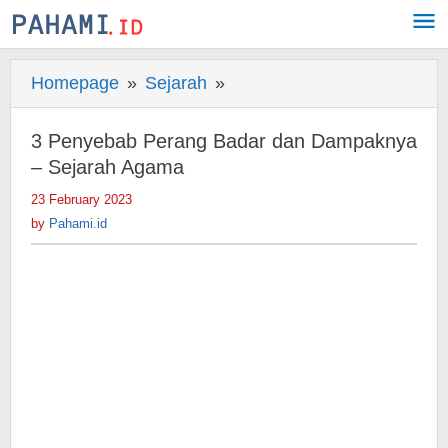
Skip
to
content
Homepage
»
Sejarah
»
3
Penyebab
Perang
3 Penyebab Perang Badar dan Dampaknya
Badar
– Sejarah Agama
dan
23 February 2023
by
Dampaknya
Pahami.id
by
Pahami.id
-
Sejarah
Agama