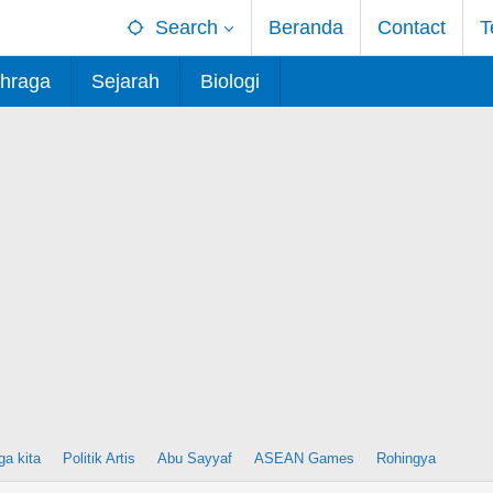
Search
Beranda
Contact
T
hraga
Sejarah
Biologi
ga kita
Politik Artis
Abu Sayyaf
ASEAN Games
Rohingya