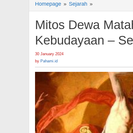
Homepage
»
Sejarah
»
Mitos
Dewa
Matahari
Mitos Dewa Matah
dalam
berbagai
Kebudayaan – Se
Kebudayaan
-
30 January 2024
by
Sejarah
Pahami.id
by
Pahami.id