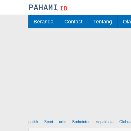
Skip
to
content
Beranda
Contact
Tentang
Ola
politik
Sport
artis
Badminton
sepakbola
Olahra