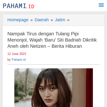
Skip
to
content
Homepage
»
Daerah
»
Jatim
»
Nampak
Tirus
dengan
Nampak Tirus dengan Tulang Pipi
Tulang
Menonjol, Wajah ‘Baru’ Siti Badriah Dikritik
Pipi
Aneh oleh Netizen – Berita Hiburan
Menonjol,
12 June 2023
by
Wajah
Pahami.id
by
Pahami.id
'Baru'
Siti
Badriah
Dikritik
Aneh
oleh
Netizen