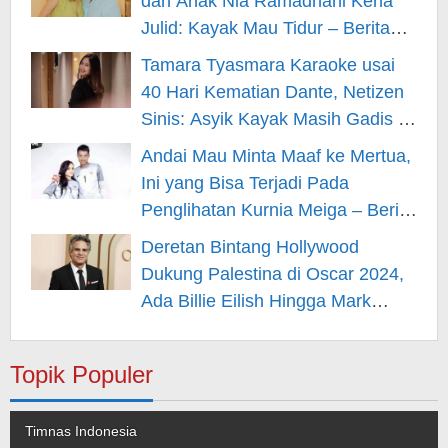
dan Anak Nia Ramadhani Kena
Julid: Kayak Mau Tidur – Berita
Hiburan
Tamara Tyasmara Karaoke usai
40 Hari Kematian Dante, Netizen
Sinis: Asyik Kayak Masih Gadis –
Berita Hiburan
Andai Mau Minta Maaf ke Mertua,
Ini yang Bisa Terjadi Pada
Penglihatan Kurnia Meiga – Berita
Hiburan
Deretan Bintang Hollywood
Dukung Palestina di Oscar 2024,
Ada Billie Eilish Hingga Mark
Rufallo – Berita Hiburan
Topik Populer
Timnas Indonesia