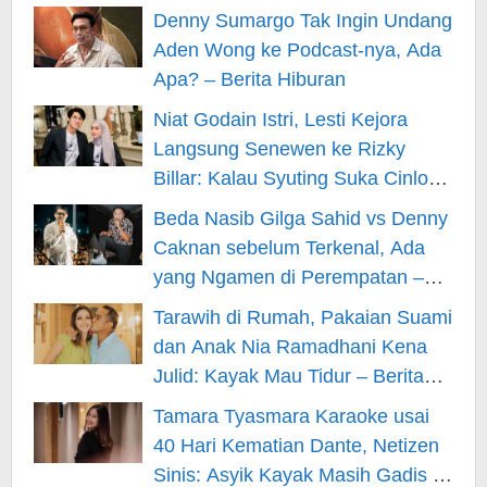
Berita Hiburan
Denny Sumargo Tak Ingin Undang
Aden Wong ke Podcast-nya, Ada
Apa? – Berita Hiburan
Niat Godain Istri, Lesti Kejora
Langsung Senewen ke Rizky
Billar: Kalau Syuting Suka Cinlok?
– Berita Hiburan
Beda Nasib Gilga Sahid vs Denny
Caknan sebelum Terkenal, Ada
yang Ngamen di Perempatan –
Berita Hiburan
Tarawih di Rumah, Pakaian Suami
dan Anak Nia Ramadhani Kena
Julid: Kayak Mau Tidur – Berita
Hiburan
Tamara Tyasmara Karaoke usai
40 Hari Kematian Dante, Netizen
Sinis: Asyik Kayak Masih Gadis –