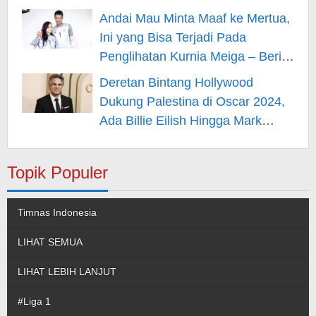
Berita Hiburan
Andai Mau Minta Maaf ke Mertua,
Ini yang Bisa Terjadi Pada
Penglihatan Kurnia Meiga – Berita
Hiburan
Deretan Bintang Hollywood
Dukung Palestina di Oscar 2024,
Ada Billie Eilish Hingga Mark
Rufallo – Berita Hiburan
Topik Populer
Timnas Indonesia
LIHAT SEMUA
LIHAT LEBIH LANJUT
#Liga 1