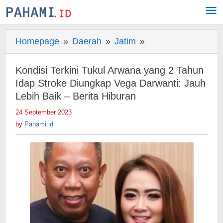
Skip
to
content
Homepage
»
Daerah
»
Jatim
»
Kondisi
Terkini
Tukul
Kondisi Terkini Tukul Arwana yang 2 Tahun
Arwana
Idap Stroke Diungkap Vega Darwanti: Jauh
yang
Lebih Baik – Berita Hiburan
2
24 September 2023
by
Tahun
Pahami.id
by
Pahami.id
Idap
Stroke
Diungkap
Vega
Darwanti:
Jauh
Lebih