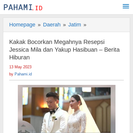
Skip
to
content
Homepage
»
Daerah
»
Jatim
»
Kakak
Bocorkan
Megahnya
Kakak Bocorkan Megahnya Resepsi
Resepsi
Jessica Mila dan Yakup Hasibuan – Berita
Jessica
Hiburan
Mila
13 May 2023
by
dan
Pahami.id
by
Pahami.id
Yakup
Hasibuan
-
Berita
Hiburan