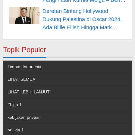
Penglihatan Kurnia Meiga – Berita
Hiburan
Deretan Bintang Hollywood
Dukung Palestina di Oscar 2024,
Ada Billie Eilish Hingga Mark
Rufallo – Berita Hiburan
Topik Populer
Timnas Indonesia
LIHAT SEMUA
LIHAT LEBIH LANJUT
#Liga 1
kebijakan privasi
bri liga 1