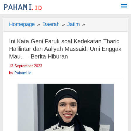
Skip
to
content
Homepage
»
Daerah
»
Jatim
»
Ini
Kata
Geni
Ini Kata Geni Faruk soal Kedekatan Thariq
Faruk
Halilintar dan Aaliyah Massaid: Umi Enggak
soal
Mau.. – Berita Hiburan
Kedekatan
13 September 2023
by
Thariq
Pahami.id
by
Pahami.id
Halilintar
dan
Aaliyah
Massaid:
Umi
Enggak
Mau..