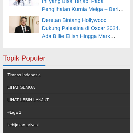
Ini yang Bisa Terjadi Pada
Penglihatan Kurnia Meiga – Berita
Hiburan
Deretan Bintang Hollywood
Dukung Palestina di Oscar 2024,
Ada Billie Eilish Hingga Mark
Rufallo – Berita Hiburan
Topik Populer
Timnas Indonesia
LIHAT SEMUA
LIHAT LEBIH LANJUT
#Liga 1
kebijakan privasi