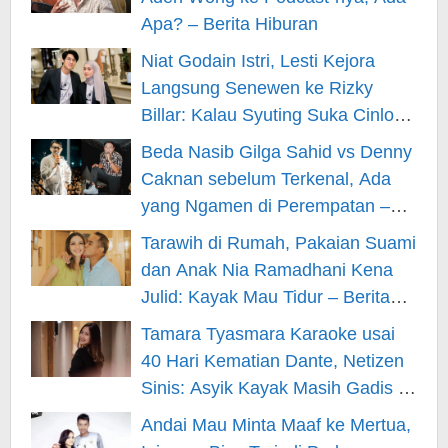
Apa? – Berita Hiburan
Niat Godain Istri, Lesti Kejora
Langsung Senewen ke Rizky
Billar: Kalau Syuting Suka Cinlok?
– Berita Hiburan
Beda Nasib Gilga Sahid vs Denny
Caknan sebelum Terkenal, Ada
yang Ngamen di Perempatan –
Berita Hiburan
Tarawih di Rumah, Pakaian Suami
dan Anak Nia Ramadhani Kena
Julid: Kayak Mau Tidur – Berita
Hiburan
Tamara Tyasmara Karaoke usai
40 Hari Kematian Dante, Netizen
Sinis: Asyik Kayak Masih Gadis –
Berita Hiburan
Andai Mau Minta Maaf ke Mertua,