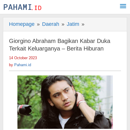
Skip
to
content
Homepage
»
Daerah
»
Jatim
»
Giorgino
Abraham
Bagikan
Giorgino Abraham Bagikan Kabar Duka
Kabar
Terkait Keluarganya – Berita Hiburan
Duka
14 October 2023
by
Terkait
Pahami.id
by
Pahami.id
Keluarganya
-
Berita
Hiburan