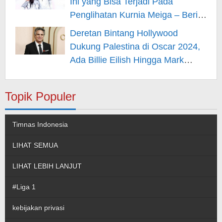
Ini yang Bisa Terjadi Pada
Penglihatan Kurnia Meiga – Berita
Hiburan
Deretan Bintang Hollywood
Dukung Palestina di Oscar 2024,
Ada Billie Eilish Hingga Mark
Rufallo – Berita Hiburan
Topik Populer
Timnas Indonesia
LIHAT SEMUA
LIHAT LEBIH LANJUT
#Liga 1
kebijakan privasi