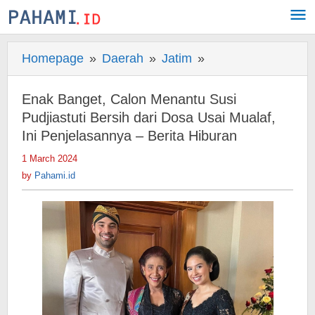
Skip
to
content
Homepage
»
Daerah
»
Jatim
»
Enak
Banget,
Calon
Enak Banget, Calon Menantu Susi
Menantu
Pudjiastuti Bersih dari Dosa Usai Mualaf,
Susi
Ini Penjelasannya – Berita Hiburan
Pudjiastuti
1 March 2024
by
Bersih
Pahami.id
by
Pahami.id
dari
Dosa
Usai
Mualaf,
Ini
Penjelasannya
-