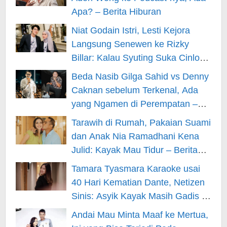
Apa? – Berita Hiburan
Niat Godain Istri, Lesti Kejora
Langsung Senewen ke Rizky
Billar: Kalau Syuting Suka Cinlok?
– Berita Hiburan
Beda Nasib Gilga Sahid vs Denny
Caknan sebelum Terkenal, Ada
yang Ngamen di Perempatan –
Berita Hiburan
Tarawih di Rumah, Pakaian Suami
dan Anak Nia Ramadhani Kena
Julid: Kayak Mau Tidur – Berita
Hiburan
Tamara Tyasmara Karaoke usai
40 Hari Kematian Dante, Netizen
Sinis: Asyik Kayak Masih Gadis –
Berita Hiburan
Andai Mau Minta Maaf ke Mertua,