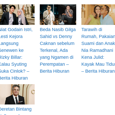
Niat Godain Istri,
Beda Nasib Gilga
Tarawih di
Lesti Kejora
Sahid vs Denny
Rumah, Pakaia
Langsung
Caknan sebelum
Suami dan Anak
Senewen ke
Terkenal, Ada
Nia Ramadhani
Rizky Billar:
yang Ngamen di
Kena Julid:
Kalau Syuting
Perempatan –
Kayak Mau Tidu
Suka Cinlok? –
Berita Hiburan
– Berita Hiburan
Berita Hiburan
Deretan Bintang