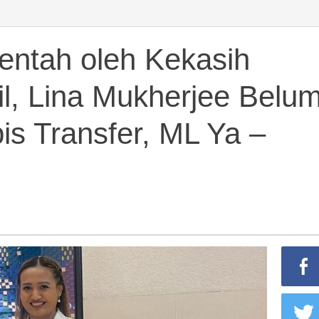
entah oleh Kekasih
l, Lina Mukherjee Belu
is Transfer, ML Ya –
ee
,