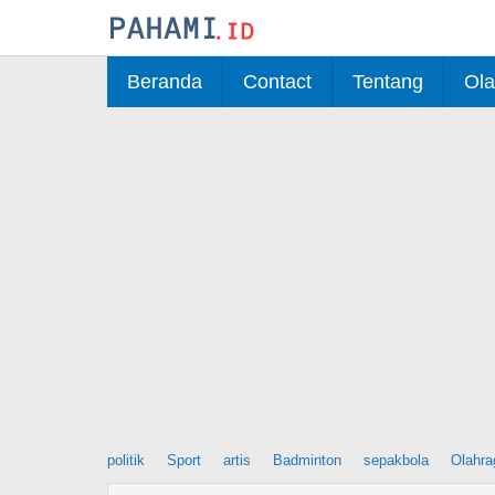
Skip
to
content
Beranda
Contact
Tentang
Ola
politik
Sport
artis
Badminton
sepakbola
Olahra