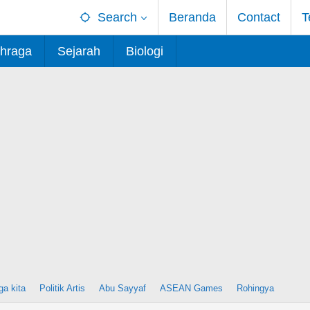
Search
Beranda
Contact
T
hraga
Sejarah
Biologi
ga kita
Politik Artis
Abu Sayyaf
ASEAN Games
Rohingya