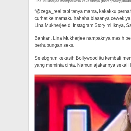
Lina Mukherjee memperkosa kekasihnya (Instagram/@linam
“@zega_real tapi tanya mama, kakakku pernah
curhat ke mamaku hahaha biasanya cewek yan
Lina Mukherjee di Instagram Story miliknya, Sa
Bahkan, Lina Mukherjee nampaknya masih be
berhubungan seks.
Selebgram kekasih Bollywood itu kembali me
yang meminta cinta. Namun ajakannya sekali la