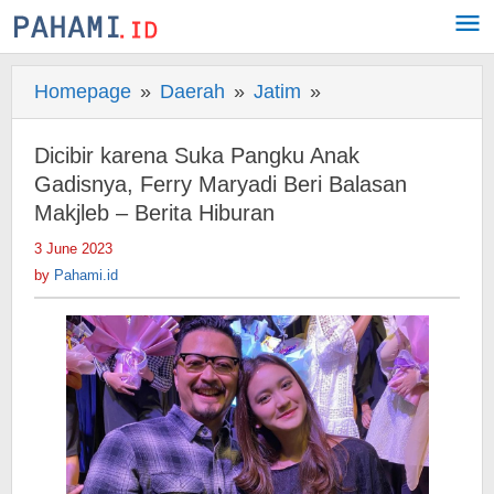
Skip
to
content
Homepage
»
Daerah
»
Jatim
»
Dicibir
karena
Suka
Dicibir karena Suka Pangku Anak
Pangku
Gadisnya, Ferry Maryadi Beri Balasan
Anak
Makjleb – Berita Hiburan
Gadisnya,
3 June 2023
by
Ferry
Pahami.id
by
Pahami.id
Maryadi
Beri
Balasan
Makjleb
-
Berita
Hiburan