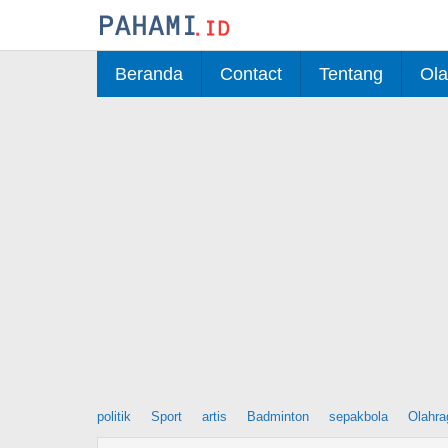
Skip
to
content
Beranda
Contact
Tentang
Ola
politik
Sport
artis
Badminton
sepakbola
Olahra