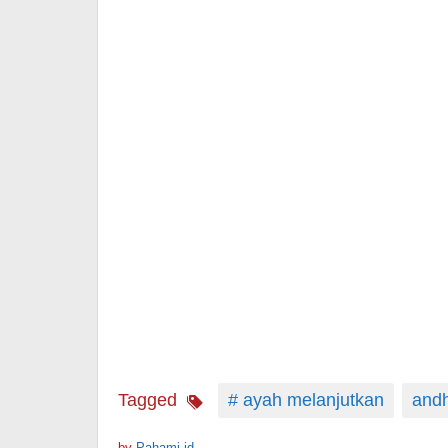
Tagged
# ayah melanjutkan
andh
by
Pahami.id