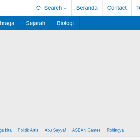
Search
Beranda
Contact
T
hraga
Sejarah
Biologi
ga kita
Politik Artis
Abu Sayyaf
ASEAN Games
Rohingya