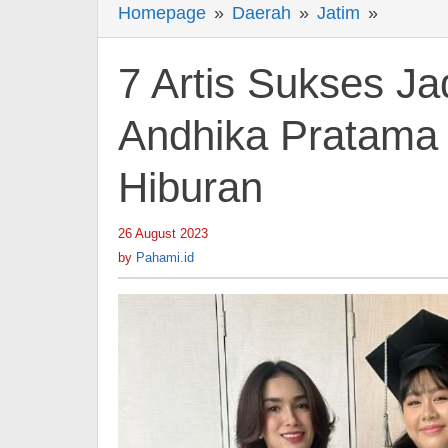
Homepage
»
Daerah
»
Jatim
»
7
Artis
Sukses
7 Artis Sukses J
Jadi
Ayah
Andhika Pratama 
Sambun
Hiburan
Ada
Andhika
Pratam
26 August 2023
by
Pahami.id
dan
by
Pahami.id
Tora
Sudiro
-
Berita
Hiburan