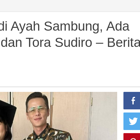
adi Ayah Sambung, Ada
dan Tora Sudiro – Berit
g,
a