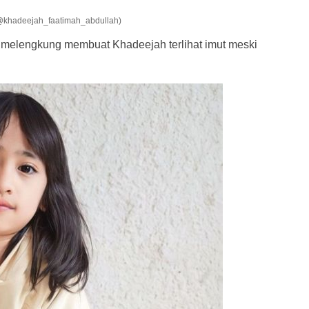
@khadeejah_faatimah_abdullah)
 melengkung membuat Khadeejah terlihat imut meski