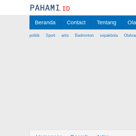
Skip
to
content
Beranda
Contact
Tentang
Ola
politik
Sport
artis
Badminton
sepakbola
Olahra