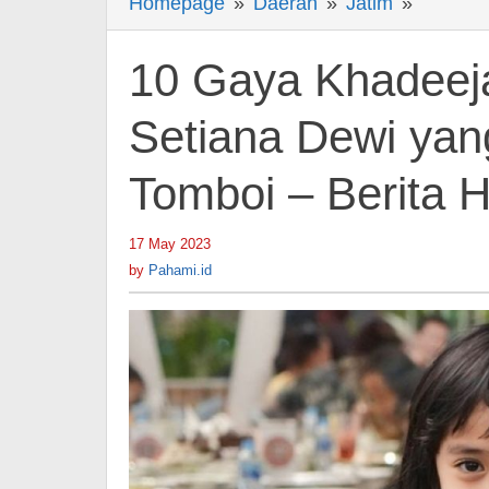
Homepage
»
Daerah
»
Jatim
»
10
Gaya
Khadeej
10 Gaya Khadeeja
Putri,
Anak
Setiana Dewi yang
Ke-
Tomboi – Berita 
2
Oki
Setiana
17 May 2023
by
Pahami.id
Dewi
by
Pahami.id
yang
Manis
tapi
Terlihat
Tomboi
-
Berita