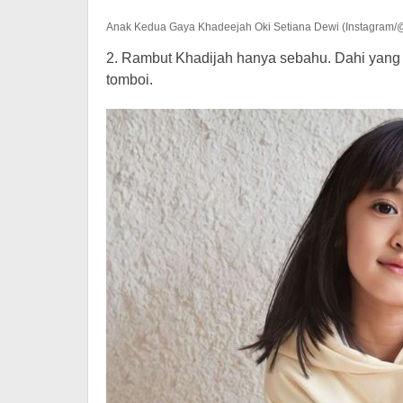
Anak Kedua Gaya Khadeejah Oki Setiana Dewi (Instagram/
2. Rambut Khadijah hanya sebahu. Dahi yang
tomboi.