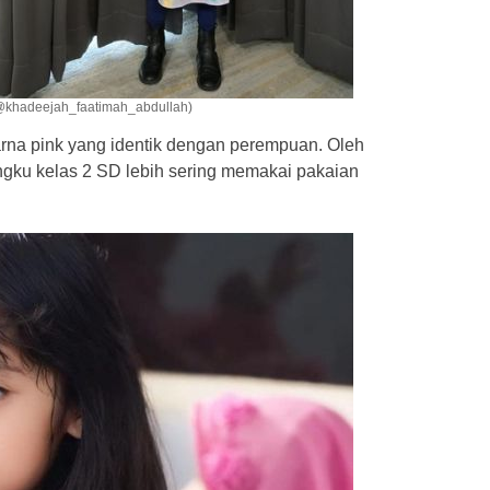
@khadeejah_faatimah_abdullah)
arna pink yang identik dengan perempuan. Oleh
ngku kelas 2 SD lebih sering memakai pakaian