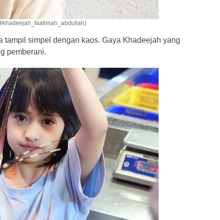
@khadeejah_faatimah_abdullah)
a tampil simpel dengan kaos. Gaya Khadeejah yang
ng pemberani.