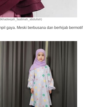
@khadeejah_faatimah_abdullah)
mpil gaya. Meski berbusana dan berhijab bermotif