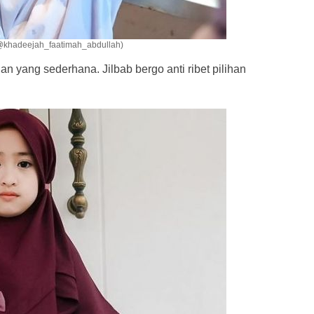
@khadeejah_faatimah_abdullah)
n yang sederhana. Jilbab bergo anti ribet pilihan