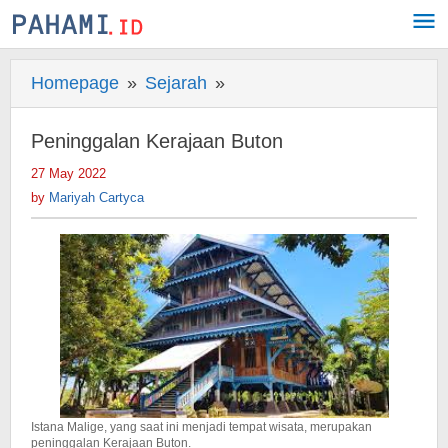
Skip
to
content
Homepage
»
Sejarah
»
Peninggalan
Kerajaan
Buton
Peninggalan Kerajaan Buton
27 May 2022
by
Mariyah
by
Mariyah Cartyca
Cartyca
Istana Malige, yang saat ini menjadi tempat wisata, merupakan
peninggalan Kerajaan Buton.