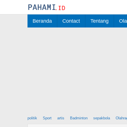
Skip
to
content
Beranda
Contact
Tentang
Ola
politik
Sport
artis
Badminton
sepakbola
Olahra