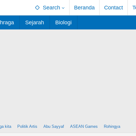
Search
Beranda
Contact
T
hraga
Sejarah
Biologi
ga kita
Politik Artis
Abu Sayyaf
ASEAN Games
Rohingya