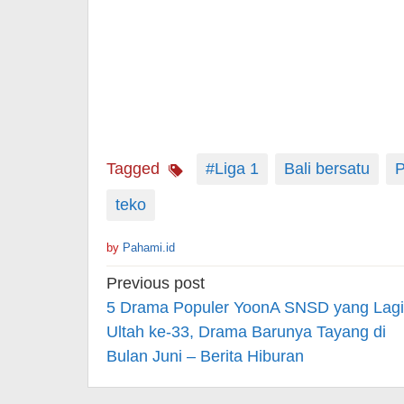
Tagged
#Liga 1
Bali bersatu
P
teko
by
Pahami.id
Post
Previous post
navigation
5 Drama Populer YoonA SNSD yang Lagi
Ultah ke-33, Drama Barunya Tayang di
Bulan Juni – Berita Hiburan