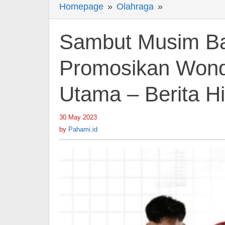
Homepage
»
Olahraga
»
Sambut
Musim
Baru,
Sambut Musim Bar
Bali
United
Promosikan Wond
Promosikan
Utama – Berita H
Wonderkid
U-
18
30 May 2023
by
Pahami.id
ke
by
Pahami.id
Tim
Utama
-
Berita
Hiburan