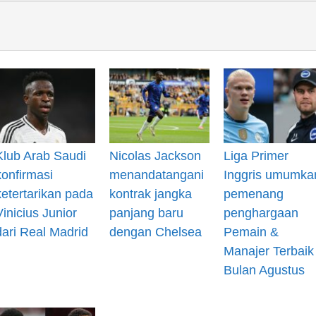
Klub Arab Saudi
Nicolas Jackson
Liga Primer
konfirmasi
menandatangani
Inggris umumka
ketertarikan pada
kontrak jangka
pemenang
Vinicius Junior
panjang baru
penghargaan
dari Real Madrid
dengan Chelsea
Pemain &
Manajer Terbaik
Bulan Agustus