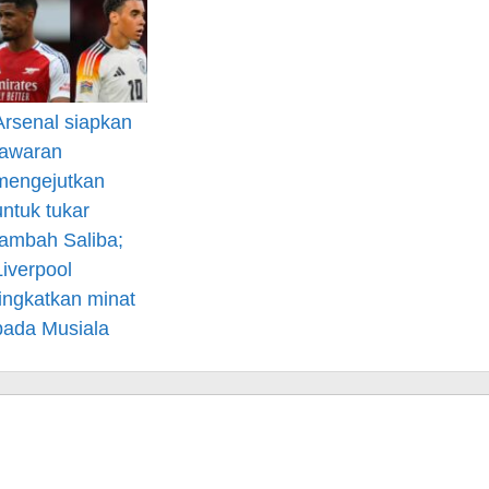
Arsenal siapkan
tawaran
mengejutkan
untuk tukar
tambah Saliba;
Liverpool
tingkatkan minat
pada Musiala