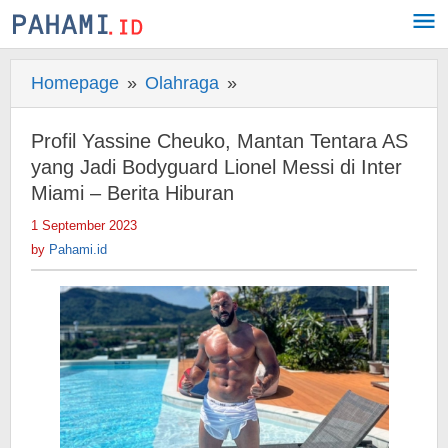
Skip
to
content
Homepage
»
Olahraga
»
Profil
Yassine
Cheuko,
Profil Yassine Cheuko, Mantan Tentara AS
Mantan
yang Jadi Bodyguard Lionel Messi di Inter
Tentara
Miami – Berita Hiburan
AS
1 September 2023
by
yang
Pahami.id
by
Pahami.id
Jadi
Bodyguard
Lionel
Messi
di
Inter
Miami