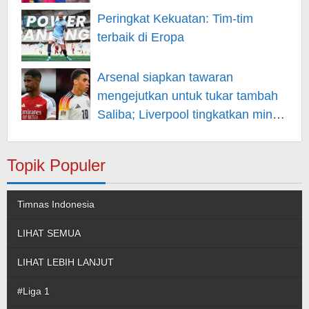
Peringkat Kekuatan: Tim-tim
terbaik di Eropa
Arsenal siapkan tawaran
mengejutkan untuk tukar tambah
Saliba; Liverpool tingkatkan minat
pada Musiala
Topik Populer
Timnas Indonesia
LIHAT SEMUA
LIHAT LEBIH LANJUT
#Liga 1