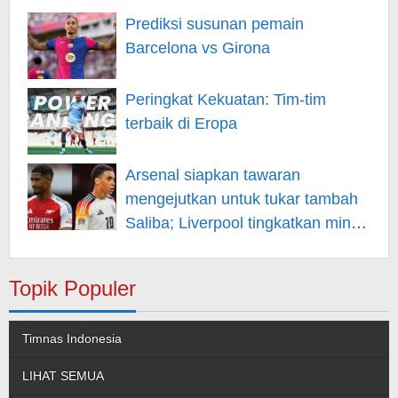
Prediksi susunan pemain
Barcelona vs Girona
Peringkat Kekuatan: Tim-tim
terbaik di Eropa
Arsenal siapkan tawaran
mengejutkan untuk tukar tambah
Saliba; Liverpool tingkatkan minat
pada Musiala
Topik Populer
Timnas Indonesia
LIHAT SEMUA