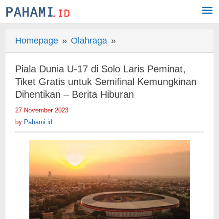
Skip
to
content
Homepage
»
Olahraga
»
Piala
Dunia
U-
Piala Dunia U-17 di Solo Laris Peminat,
17
Tiket Gratis untuk Semifinal Kemungkinan
di
Dihentikan – Berita Hiburan
Solo
27 November 2023
by
Laris
Pahami.id
by
Pahami.id
Peminat,
Tiket
Gratis
untuk
Semifinal
Kemungkinan
Dihentikan