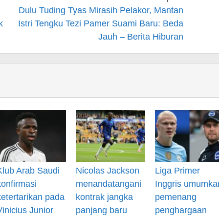
Dulu Tuding Tyas Mirasih Pelakor, Mantan
k
Istri Tengku Tezi Pamer Suami Baru: Beda
Jauh – Berita Hiburan
Klub Arab Saudi
Nicolas Jackson
Liga Primer
konfirmasi
menandatangani
Inggris umumka
ketertarikan pada
kontrak jangka
pemenang
Vinicius Junior
panjang baru
penghargaan