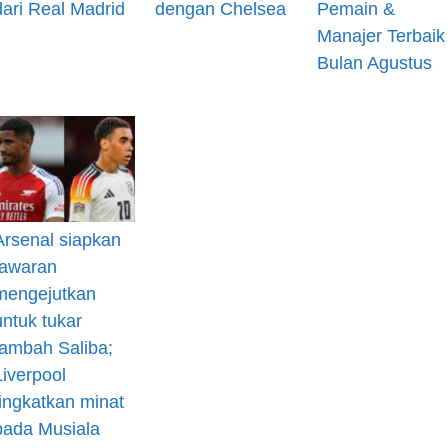
dari Real Madrid
dengan Chelsea
Pemain &
Manajer Terbaik
Bulan Agustus
Arsenal siapkan
tawaran
mengejutkan
untuk tukar
tambah Saliba;
Liverpool
tingkatkan minat
pada Musiala