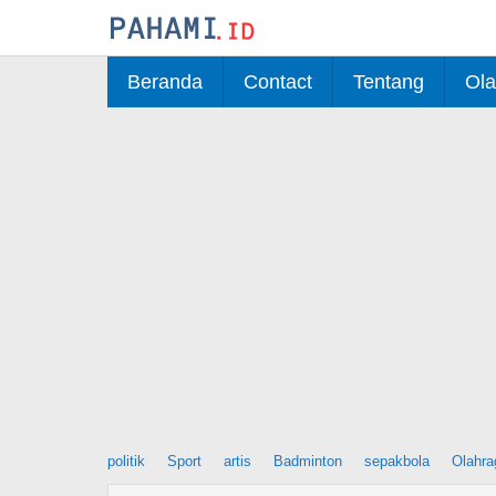
Skip
to
content
Beranda
Contact
Tentang
Ola
politik
Sport
artis
Badminton
sepakbola
Olahra