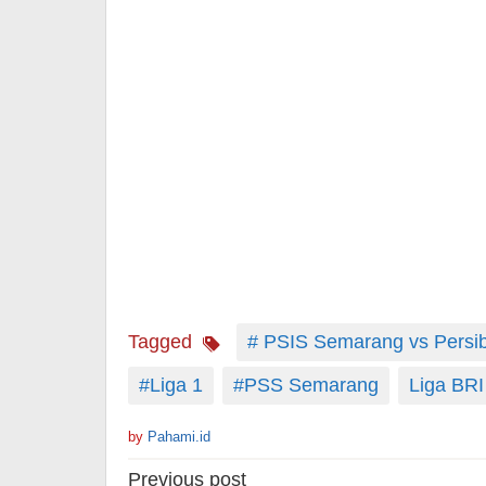
Tagged
# PSIS Semarang vs Persi
#Liga 1
#PSS Semarang
Liga BRI
by
Pahami.id
Post
Previous post