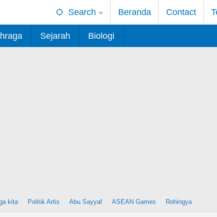
Search
Beranda
Contact
T
hraga
Sejarah
Biologi
ga kita
Politik Artis
Abu Sayyaf
ASEAN Games
Rohingya