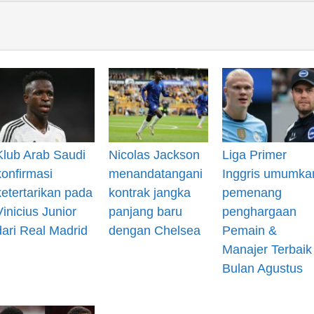
Klub Arab Saudi
Nicolas Jackson
Liga Primer
konfirmasi
menandatangani
Inggris umumka
ketertarikan pada
kontrak jangka
pemenang
Vinicius Junior
panjang baru
penghargaan
dari Real Madrid
dengan Chelsea
Pemain &
Manajer Terbaik
Bulan Agustus