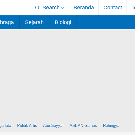
Search
Beranda
Contact
T
hraga
Sejarah
Biologi
ga kita
Politik Artis
Abu Sayyaf
ASEAN Games
Rohingya