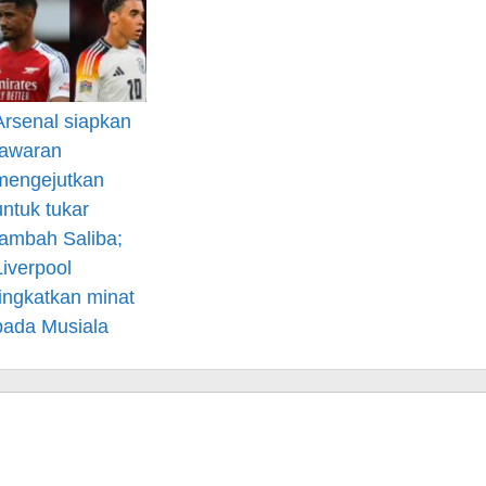
Arsenal siapkan
tawaran
mengejutkan
untuk tukar
tambah Saliba;
Liverpool
tingkatkan minat
pada Musiala