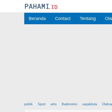
Skip
to
content
Beranda
Contact
Tentang
Ola
politik
Sport
artis
Badminton
sepakbola
Olahra