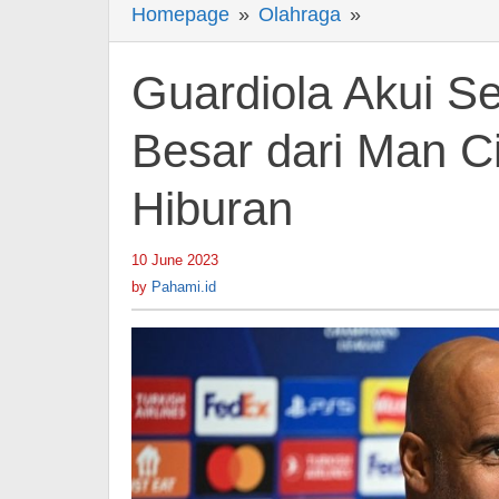
Homepage
»
Olahraga
»
Guardiola
Akui
Sejarah
Guardiola Akui Se
Inter
Milan
Besar dari Man Ci
Lebih
Hiburan
Besar
dari
Man
10 June 2023
by
Pahami.id
City,
by
Pahami.id
Tapi...
-
Berita
Hiburan