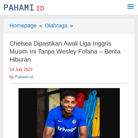
Skip
to
content
Homepage
»
Olahraga
»
Chelsea
Dipastikan
Awali
Chelsea Dipastikan Awali Liga Inggris
Liga
Musim Ini Tanpa Wesley Fofana – Berita
Inggris
Hiburan
Musim
19 July 2023
by
Ini
Pahami.id
by
Pahami.id
Tanpa
Wesley
Fofana
-
Berita
Hiburan