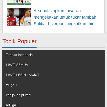
Arsenal siapkan tawaran
mengejutkan untuk tukar tambah
Saliba; Liverpool tingkatkan minat
pada Musiala
Topik Populer
Timnas Indonesia
LIHAT SEMUA
LIHAT LEBIH LANJUT
#Liga 1
kebijakan privasi
bri liga 1