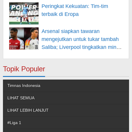
Peringkat Kekuatan: Tim-tim
terbaik di Eropa
Arsenal siapkan tawaran
mengejutkan untuk tukar tambah
Saliba; Liverpool tingkatkan minat
pada Musiala
Topik Populer
Timnas Indonesia
LIHAT SEMUA
LIHAT LEBIH LANJUT
#Liga 1