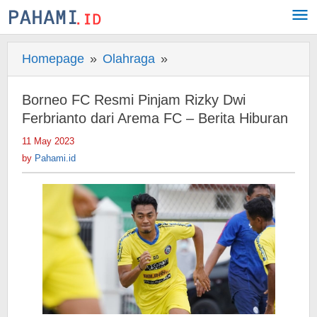
Skip
to
content
Homepage
»
Olahraga
»
Borneo
FC
Resmi
Borneo FC Resmi Pinjam Rizky Dwi
Pinjam
Ferbrianto dari Arema FC – Berita Hiburan
Rizky
11 May 2023
by
Dwi
Pahami.id
by
Pahami.id
Ferbrianto
dari
Arema
FC
-
Berita
Hiburan