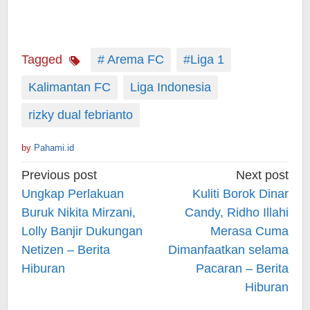
Tagged
# Arema FC
#Liga 1
Kalimantan FC
Liga Indonesia
rizky dual febrianto
by
Pahami.id
Post
Previous post
Next post
navigation
Ungkap Perlakuan
Kuliti Borok Dinar
Buruk Nikita Mirzani,
Candy, Ridho Illahi
Lolly Banjir Dukungan
Merasa Cuma
Netizen – Berita
Dimanfaatkan selama
Hiburan
Pacaran – Berita
Hiburan