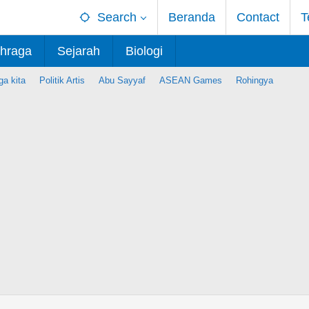
Search
Beranda
Contact
T
hraga
Sejarah
Biologi
ga kita
Politik Artis
Abu Sayyaf
ASEAN Games
Rohingya