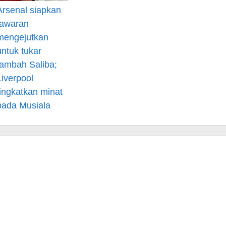
Arsenal siapkan
tawaran
mengejutkan
untuk tukar
tambah Saliba;
Liverpool
tingkatkan minat
pada Musiala