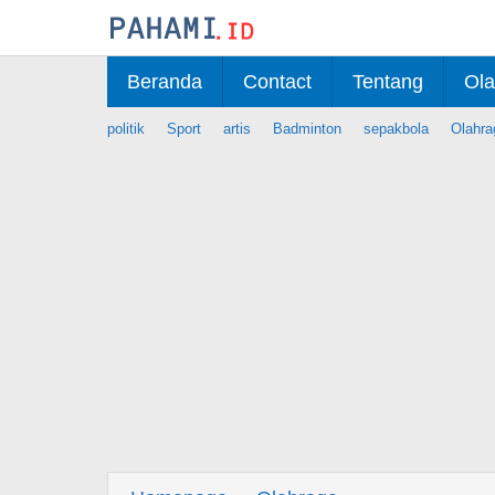
Skip
to
content
Beranda
Contact
Tentang
Ola
politik
Sport
artis
Badminton
sepakbola
Olahra