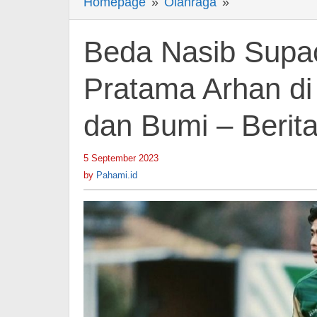
Homepage
»
Olahraga
»
Beda
Nasib
Supachok
Beda Nasib Supa
Sarachat
dan
Pratama Arhan di
Pratama
dan Bumi – Berit
Arhan
di
Liga
5 September 2023
by
Pahami.id
Jepang,
by
Pahami.id
Bak
Langit
dan
Bumi
-
Berita
Hiburan