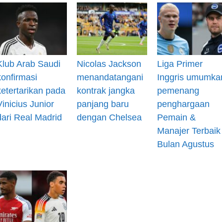
Klub Arab Saudi
Nicolas Jackson
Liga Primer
konfirmasi
menandatangani
Inggris umumka
ketertarikan pada
kontrak jangka
pemenang
Vinicius Junior
panjang baru
penghargaan
dari Real Madrid
dengan Chelsea
Pemain &
Manajer Terbaik
Bulan Agustus