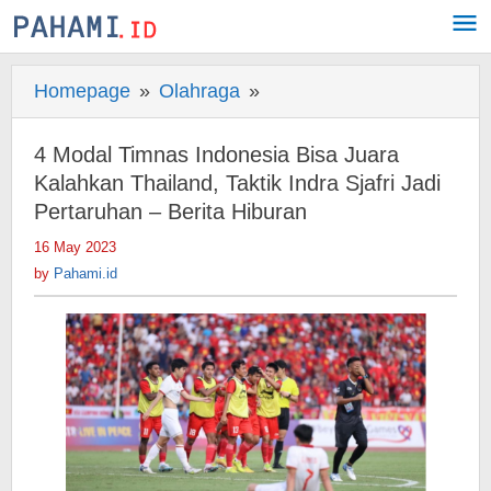
Skip
to
content
Homepage
»
Olahraga
»
4
Modal
Timnas
4 Modal Timnas Indonesia Bisa Juara
Indonesia
Kalahkan Thailand, Taktik Indra Sjafri Jadi
Bisa
Pertaruhan – Berita Hiburan
Juara
16 May 2023
by
Kalahkan
Pahami.id
by
Pahami.id
Thailand,
Taktik
Indra
Sjafri
Jadi
Pertaruhan
-