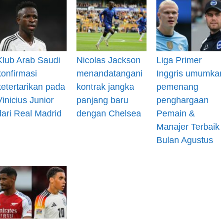
Klub Arab Saudi
Nicolas Jackson
Liga Primer
konfirmasi
menandatangani
Inggris umumka
ketertarikan pada
kontrak jangka
pemenang
Vinicius Junior
panjang baru
penghargaan
dari Real Madrid
dengan Chelsea
Pemain &
Manajer Terbaik
Bulan Agustus