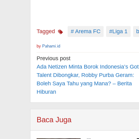
Tagged
# Arema FC
#Liga 1
b
by
Pahami.id
Post
Previous post
navigation
Ada Netizen Minta Borok Indonesia’s Got
Talent Dibongkar, Robby Purba Geram:
Boleh Saya Tahu yang Mana? – Berita
Hiburan
Baca Juga