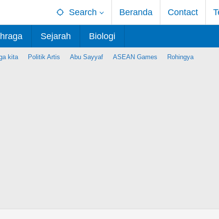
Search
Beranda
Contact
T
hraga
Sejarah
Biologi
ga kita
Politik Artis
Abu Sayyaf
ASEAN Games
Rohingya