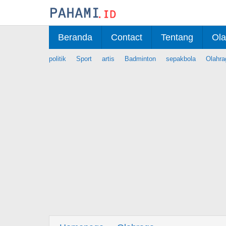
Skip
to
content
Beranda
Contact
Tentang
Ola
politik
Sport
artis
Badminton
sepakbola
Olahra