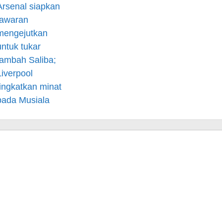
Arsenal siapkan
tawaran
mengejutkan
untuk tukar
tambah Saliba;
Liverpool
tingkatkan minat
pada Musiala