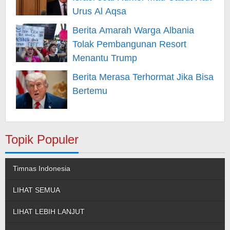
Urus Al Aqsa
Berita Amarah Warga Albania
Tolak Pembangunan Resort
Menantu Trump
Berita Merasa Terhormat Jika Bisa
Bertemu
Topik Populer
Timnas Indonesia
LIHAT SEMUA
LIHAT LEBIH LANJUT