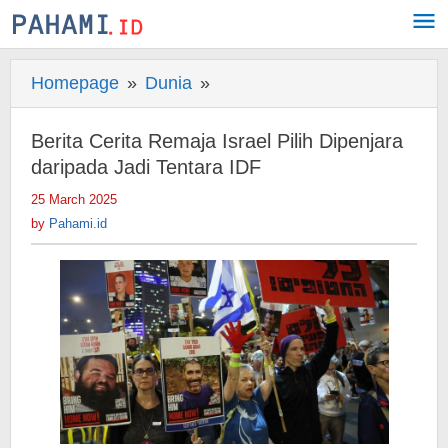
Skip
to
content
Homepage
»
Dunia
»
Berita
Cerita
Remaja
Berita Cerita Remaja Israel Pilih Dipenjara
Israel
daripada Jadi Tentara IDF
Pilih
25 March 2025
by
Dipenjara
Pahami.id
by
Pahami.id
daripada
Jadi
Tentara
IDF