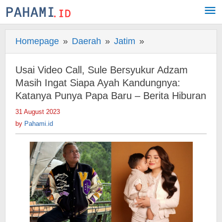
Skip
to
content
Homepage
»
Daerah
»
Jatim
»
Usai
Video
Call,
Usai Video Call, Sule Bersyukur Adzam
Sule
Masih Ingat Siapa Ayah Kandungnya:
Bersyukur
Katanya Punya Papa Baru – Berita Hiburan
Adzam
31 August 2023
by
Masih
Pahami.id
by
Pahami.id
Ingat
Siapa
Ayah
Kandungnya:
Katanya
Punya
Papa