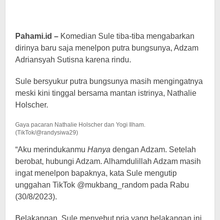
Pahami.id –
Komedian Sule tiba-tiba mengabarkan
dirinya baru saja menelpon putra bungsunya, Adzam
Adriansyah Sutisna karena rindu.
Sule bersyukur putra bungsunya masih mengingatnya
meski kini tinggal bersama mantan istrinya, Nathalie
Holscher.
Gaya pacaran Nathalie Holscher dan Yogi Ilham.
(TikTok/@randysiwa29)
“Aku merindukanmu
Hanya
dengan Adzam. Setelah
berobat, hubungi Adzam. Alhamdulillah Adzam masih
ingat menelpon bapaknya, kata Sule mengutip
unggahan TikTok @mukbang_random pada Rabu
(30/8/2023).
Belakangan, Sule menyebut pria yang belakangan ini