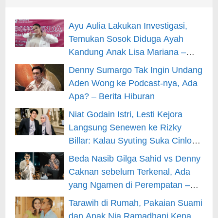
Ayu Aulia Lakukan Investigasi,
Temukan Sosok Diduga Ayah
Kandung Anak Lisa Mariana –
Berita Hiburan
Denny Sumargo Tak Ingin Undang
Aden Wong ke Podcast-nya, Ada
Apa? – Berita Hiburan
Niat Godain Istri, Lesti Kejora
Langsung Senewen ke Rizky
Billar: Kalau Syuting Suka Cinlok?
– Berita Hiburan
Beda Nasib Gilga Sahid vs Denny
Caknan sebelum Terkenal, Ada
yang Ngamen di Perempatan –
Berita Hiburan
Tarawih di Rumah, Pakaian Suami
dan Anak Nia Ramadhani Kena