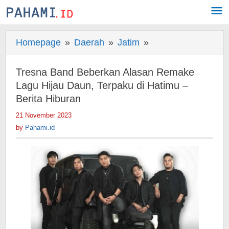
Skip
to
content
Homepage
»
Daerah
»
Jatim
»
Tresna
Band
Beberkan
Tresna Band Beberkan Alasan Remake
Alasan
Lagu Hijau Daun, Terpaku di Hatimu –
Remake
Berita Hiburan
Lagu
21 November 2023
by
Hijau
Pahami.id
by
Pahami.id
Daun,
Terpaku
di
Hatimu
-
Berita
Hiburan