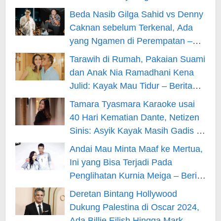
– Berita Hiburan
Beda Nasib Gilga Sahid vs Denny
Caknan sebelum Terkenal, Ada
yang Ngamen di Perempatan –
Berita Hiburan
Tarawih di Rumah, Pakaian Suami
dan Anak Nia Ramadhani Kena
Julid: Kayak Mau Tidur – Berita
Hiburan
Tamara Tyasmara Karaoke usai
40 Hari Kematian Dante, Netizen
Sinis: Asyik Kayak Masih Gadis –
Berita Hiburan
Andai Mau Minta Maaf ke Mertua,
Ini yang Bisa Terjadi Pada
Penglihatan Kurnia Meiga – Berita
Hiburan
Deretan Bintang Hollywood
Dukung Palestina di Oscar 2024,
Ada Billie Eilish Hingga Mark