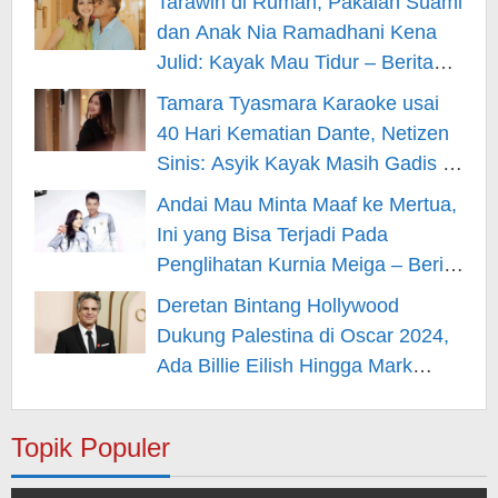
Tarawih di Rumah, Pakaian Suami
dan Anak Nia Ramadhani Kena
Julid: Kayak Mau Tidur – Berita
Hiburan
Tamara Tyasmara Karaoke usai
40 Hari Kematian Dante, Netizen
Sinis: Asyik Kayak Masih Gadis –
Berita Hiburan
Andai Mau Minta Maaf ke Mertua,
Ini yang Bisa Terjadi Pada
Penglihatan Kurnia Meiga – Berita
Hiburan
Deretan Bintang Hollywood
Dukung Palestina di Oscar 2024,
Ada Billie Eilish Hingga Mark
Rufallo – Berita Hiburan
Topik Populer