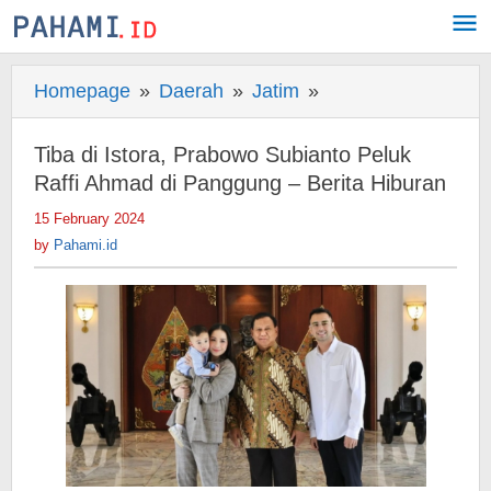
Skip
to
content
Homepage
»
Daerah
»
Jatim
»
Tiba
di
Istora,
Tiba di Istora, Prabowo Subianto Peluk
Prabowo
Raffi Ahmad di Panggung – Berita Hiburan
Subianto
15 February 2024
by
Peluk
Pahami.id
by
Pahami.id
Raffi
Ahmad
di
Panggung
-
Berita
Hiburan